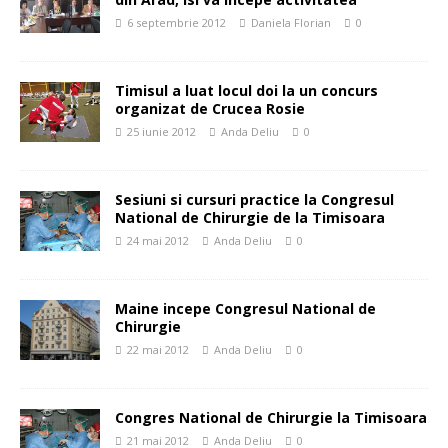
6 septembrie 2012
Daniela Florian
0
Timisul a luat locul doi la un concurs
organizat de Crucea Rosie
25 iunie 2012
Anda Deliu
0
Sesiuni si cursuri practice la Congresul
National de Chirurgie de la Timisoara
24 mai 2012
Anda Deliu
0
Maine incepe Congresul National de
Chirurgie
22 mai 2012
Anda Deliu
0
Congres National de Chirurgie la Timisoara
21 mai 2012
Anda Deliu
0