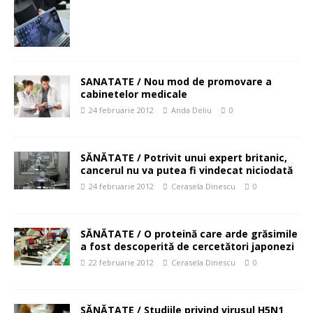
SANATATE / Nou mod de promovare a
cabinetelor medicale
24 februarie 2012
Anda Deliu
0
SĂNĂTATE / Potrivit unui expert britanic,
cancerul nu va putea fi vindecat niciodată
24 februarie 2012
Cerasela Dinescu
0
SĂNĂTATE / O proteină care arde grăsimile
a fost descoperită de cercetători japonezi
22 februarie 2012
Cerasela Dinescu
0
SĂNĂTATE / Studiile privind virusul H5N1