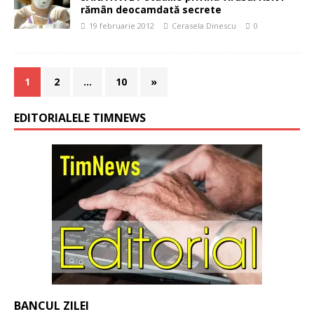
rămân deocamdată secrete
19 februarie 2012
Cerasela Dinescu
0
1
2
…
10
»
EDITORIALELE TIMNEWS
BANCUL ZILEI