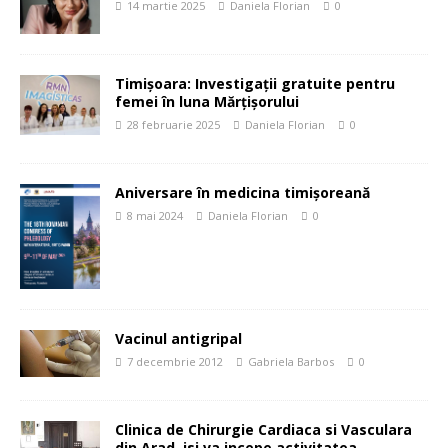
14 martie 2025
Daniela Florian
0
Timișoara: Investigații gratuite pentru
femei în luna Mărțișorului
28 februarie 2025
Daniela Florian
0
Aniversare în medicina timișoreană
8 mai 2024
Daniela Florian
0
Vacinul antigripal
7 decembrie 2012
Gabriela Barbos
0
Clinica de Chirurgie Cardiaca si Vasculara
din Arad, isi va incepe activitatea