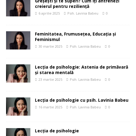
Greșești și te superi? Cum îți antrenezi
creierul pentru reziliență
6 aprilie 2025
Psih. Lavinia Babeu
0
Feminitatea, Frumusețea, Educația și
Feminismul
30 martie 2025
Psih. Lavinia Babeu
0
Lecția de psihologie: Astenia de primăvară
și starea mentală
23 martie 2025
Psih. Lavinia Babeu
0
Lecția de psihologie cu psih. Lavinia Babeu
16 martie 2025
Psih. Lavinia Babeu
0
Lecția de psihologie