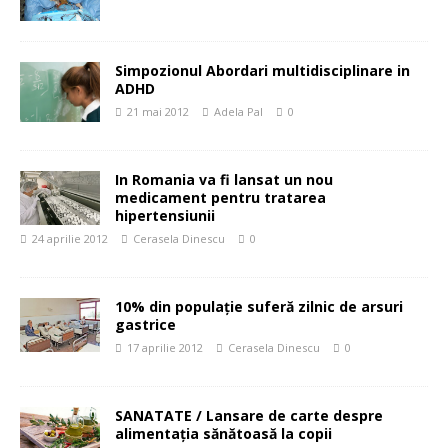
Simpozionul Abordari multidisciplinare in
ADHD
21 mai 2012
Adela Pal
0
In Romania va fi lansat un nou
medicament pentru tratarea
hipertensiunii
24 aprilie 2012
Cerasela Dinescu
0
10% din populaţie suferă zilnic de arsuri
gastrice
17 aprilie 2012
Cerasela Dinescu
0
SANATATE / Lansare de carte despre
alimentaţia sănătoasă la copii