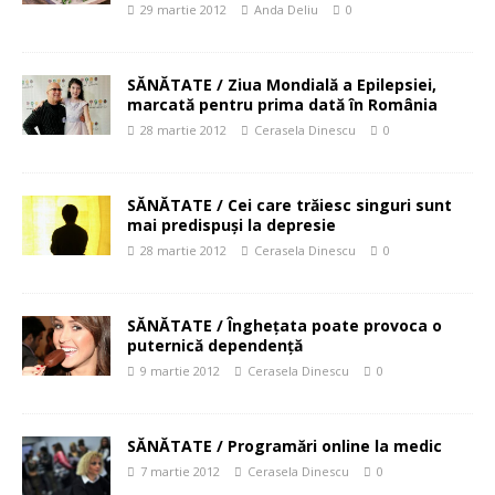
29 martie 2012
Anda Deliu
0
SĂNĂTATE / Ziua Mondială a Epilepsiei,
marcată pentru prima dată în România
28 martie 2012
Cerasela Dinescu
0
SĂNĂTATE / Cei care trăiesc singuri sunt
mai predispuşi la depresie
28 martie 2012
Cerasela Dinescu
0
SĂNĂTATE / Îngheţata poate provoca o
puternică dependenţă
9 martie 2012
Cerasela Dinescu
0
SĂNĂTATE / Programări online la medic
7 martie 2012
Cerasela Dinescu
0