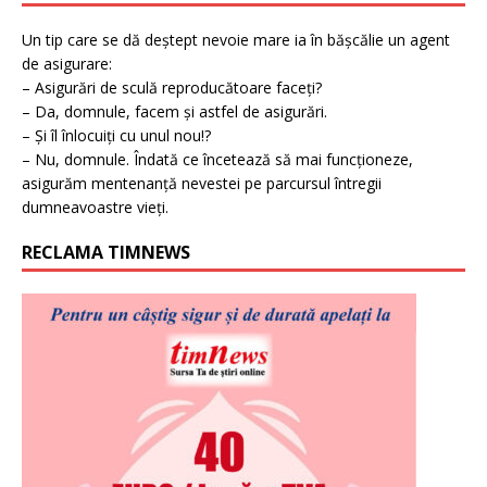
Un tip care se dă deștept nevoie mare ia în bășcălie un agent
de asigurare:
– Asigurări de sculă reproducătoare faceți?
– Da, domnule, facem și astfel de asigurări.
– Și îl înlocuiți cu unul nou!?
– Nu, domnule. Îndată ce încetează să mai funcționeze,
asigurăm mentenanță nevestei pe parcursul întregii
dumneavoastre vieți.
RECLAMA TIMNEWS