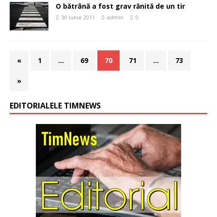
O bătrână a fost grav rănită de un tir
30 iunie 2011
admin
0
«
1
…
69
70
71
…
73
»
EDITORIALELE TIMNEWS