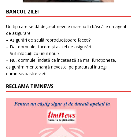
BANCUL ZILEI
Un tip care se dă deștept nevoie mare ia în bășcălie un agent
de asigurare:
– Asigurări de sculă reproducătoare faceți?
– Da, domnule, facem și astfel de asigurări.
– Și îl înlocuiți cu unul nou!?
– Nu, domnule. Îndată ce încetează să mai funcționeze,
asigurăm mentenanță nevestei pe parcursul întregii
dumneavoastre vieți.
RECLAMA TIMNEWS