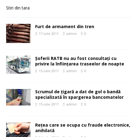
Stiri din tara
Furt de armament din tren
17 iulie 2011
admin
0
Şoferii RATB nu au fost consultaţi cu
privire la înfiinţarea traseelor de noapte
15 iulie 2011
admin
0
Scrumul de ţigară a dat de gol o bandă
specializată în spargerea bancomatelor
15 iulie 2011
admin
0
Reţea care se ocupa cu fraude electronice,
anihilată