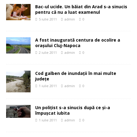
Bac-ul ucide. Un băiat din Arad s-a sinucis
pentru că nu a luat examenul
5 iulie 2011
admin
0
A fost inaugurată centura de ocolire a
oraşului Cluj-Napoca
2 iulie 2011
admin
0
Cod galben de inundaţii în mai multe
judeţe
1 iulie 2011
admin
0
Un poliţist s-a sinucis după ce şi-a
împuşcat iubita
1 iulie 2011
admin
0