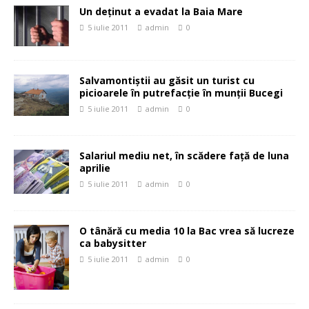
Un deţinut a evadat la Baia Mare
5 iulie 2011
admin
0
Salvamontiştii au găsit un turist cu
picioarele în putrefacţie în munţii Bucegi
5 iulie 2011
admin
0
Salariul mediu net, în scădere faţă de luna
aprilie
5 iulie 2011
admin
0
O tânără cu media 10 la Bac vrea să lucreze
ca babysitter
5 iulie 2011
admin
0