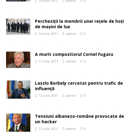
14 iulie 2011
admin
0
Percheziţii la membrii unei reţele de hoţi
de maşini de lux
14 iulie 2011
admin
0
A murit compozitorul Cornel Fugaru
13 iulie 2011
admin
0
Laszlo Borbely cercetat pentru trafic de
influenţă
13 iulie 2011
admin
0
Tensiuni albanezo-române provocate de
un hacker
13 iulie 2011
admin
0