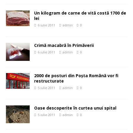
Un kilogram de carne de vită costă 1700 de
lei
6 iulie 2011
admin
0
Crimă macabră în Primăverii
6 iulie 2011
admin
0
2000 de posturi din Poşta Română vor fi
restructurate
5 iulie 2011
admin
0
Oase descoperite în curtea unui spital
5 iulie 2011
admin
0