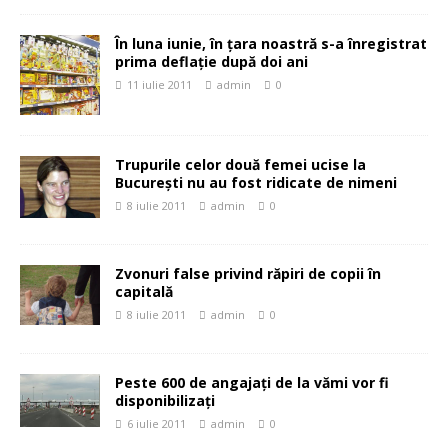
În luna iunie, în ţara noastră s-a înregistrat
prima deflaţie după doi ani
11 iulie 2011
admin
0
Trupurile celor două femei ucise la
Bucureşti nu au fost ridicate de nimeni
8 iulie 2011
admin
0
Zvonuri false privind răpiri de copii în
capitală
8 iulie 2011
admin
0
Peste 600 de angajaţi de la vămi vor fi
disponibilizaţi
6 iulie 2011
admin
0