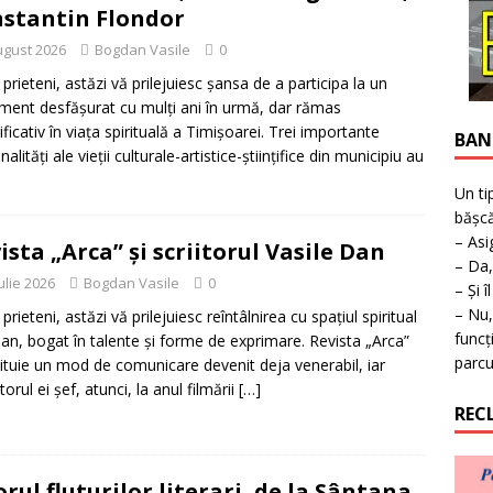
ţie la expoziţie în Reşiţa!
BANAT
stantin Flondor
ugust 2026
Bogdan Vasile
0
 prieteni, astăzi vă prilejuiesc șansa de a participa la un
ment desfășurat cu mulți ani în urmă, dar rămas
ficativ în viața spirituală a Timișoarei. Trei importante
BAN
alități ale vieții culturale-artistice-științifice din municipiu au
Un ti
bășcă
– Asi
ista „Arca” și scriitorul Vasile Dan
– Da,
ulie 2026
Bogdan Vasile
0
– Și î
– Nu,
prieteni, astăzi vă prilejuiesc reîntâlnirea cu spațiul spiritual
funcț
an, bogat în talente și forme de exprimare. Revista „Arca”
parcu
ituie un mod de comunicare devenit deja venerabil, iar
orul ei șef, atunci, la anul filmării
[…]
REC
rul fluturilor literari, de la Sântana