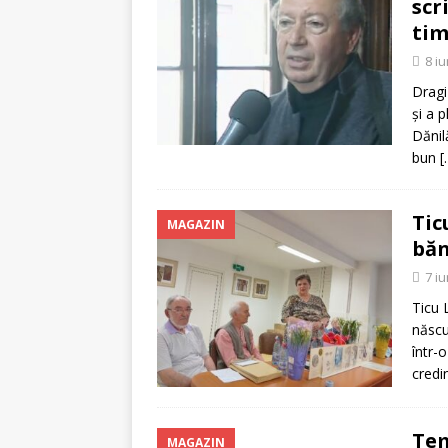
scr
tim
8 i
Dragi 
și a 
Dănil
bun
[
Tic
MAGAZIN
băn
7 i
Ticu 
născu
într-o
credi
Tem
MAGAZIN