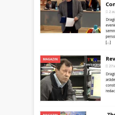
[ 5 august 2026 ]
Invita
Con
2 a
Dragi
eveni
semni
person
[…]
Rev
MAGAZIN
27 i
Dragi 
arăde
const
redact
Zbo