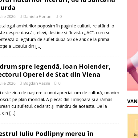
Turda
ulie 2026
Daniela Florian
0
atalogul amintirilor poposim în paginile culturii, relatând o
te despre dascăli, elevi, destine și Revista ,,AC”, cum se
entează o legătură de suflet după 50 de ani: de la prima
ție a Liceului din
[…]
drum spre legendă, Ioan Holender,
ectorul Operei de Stat din Viena
ulie 2026
Bogdan Vasile
0
i este ziua de naștere a unui apreciat om de cultură, unanim
oscut pe plan mondial. A plecat din Timișoara și a rămas
VAN
orean cu sufletul, declarat și mândru de aceasta. De la
, din
[…]
strul Iuliu Podlipny mereu în