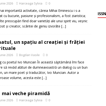
iunie 2026
Harceaga Sylvia
0
ai importantă activitate, căreia Mihai Eminescu i s-a
ISSN
at cu bucurie, pasiune și profesionalism, a fost ziaristica;
lte preocupări fiind doar varietăți ale unui spirit viu, veșnic
sit și creator, scântei de geniu izvorâte
[…]
atul, un spațiu al creației și frăției
rituale
iunie 2026
Bogdan Vasile
0
g cu poetul Ivo Muncian În această săptămână îmi face
re să revăd alături de dumneavoastră un dialog cu un bun
en, un mare poet și traducător, Ivo Muncian. Autor a
roase volume, acesta este
[…]
 mai veche piramidă
iunie 2026
Harceaga Sylvia
0