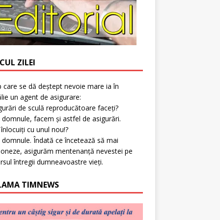
CUL ZILEI
p care se dă deștept nevoie mare ia în
lie un agent de asigurare:
gurări de sculă reproducătoare faceți?
 domnule, facem și astfel de asigurări.
l înlocuiți cu unul nou!?
 domnule. Îndată ce încetează să mai
ioneze, asigurăm mentenanță nevestei pe
rsul întregii dumneavoastre vieți.
LAMA TIMNEWS