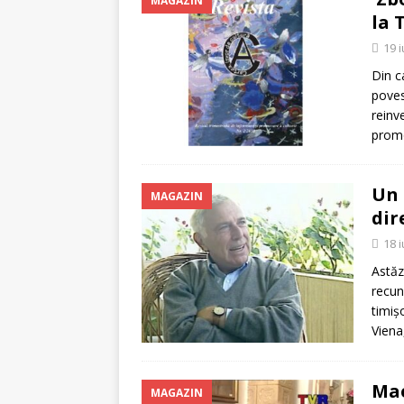
MAGAZIN
la 
19 i
Din c
poves
reinv
promo
Un 
MAGAZIN
dir
18 i
Astăz
recun
timiș
Viena
Mae
MAGAZIN