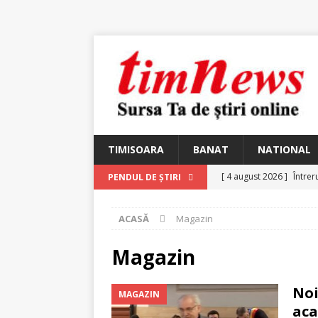
TIMISOARA
BANAT
NATIONAL
[ 4 august 2026 ]
Întrer
PENDUL DE ȘTIRI
[ 4 august 2026 ]
In Mem
ACASĂ
Magazin
25 martie 1926 – fugit 
[ 2 august 2026 ]
Relicv
Magazin
[ 2 august 2026 ]
Noi C
Noi
MAGAZIN
Ungureanu, Constantin
aca