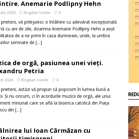
ntire. Anemarie Podlipny Hehn
ulie 2026
Bogdan Vasile
0
 prieteni, vă prilejuiesc o întâlnire cu adevărat excepțională.
mă cu ani de zile, doamna Anemarie Podlipny Hehn a avut
litatea de a ne primi în casa dumneaei, unde, la umbra
urilor semnate de
[…]
ica de orgă, pasiunea unei vieți.
xandru Petria
lie 2026
Bogdan Vasile
0
 prieteni, astăzi vă propun să poposim în lumea bună a
RED
ii. Și nu oricum, ci în acordurile muzicii de orgă, ale unui
ument minunat care se află la biserica catolică din Piața
scu din
[…]
âlnirea lui Ioan Cărmăzan cu
iitorii timișoreni