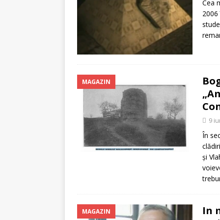
Cea m
2006 
stude
remar
Bog
MAGAZIN
„Am
Con
9 i
În se
clădi
și Vl
voiev
trebu
In 
MAGAZIN