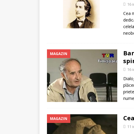
16 
Cea m
dedic
celela
neobo
Ban
MAGAZIN
spi
16 
Dialo
plăce
priet
nume
Cea
MAGAZIN
11 