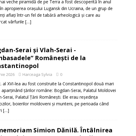
ai veche piramidă de pe Terra a fost descoperită în anul
în apropierea orașului Lugansk din Ucraina, de un grup de
nți aflați într-un fel de tabără arheologică și care au
cat vârfurile
[…]
dan-Serai și Vlah-Serai -
basadele” Românești de la
stantinopol
unie 2026
Harceaga Sylvia
0
c. al XVI-lea au fost construite la Constantinopol două mari
ri aparținând țărilor române: Bogdan-Serai, Palatul Moldovei
ah-Serai, Palatul Țării Românești. Ele erau reședința
ozilor, boierilor moldoveni și munteni, pe perioada când
ri
[…]
memoriam Simion Dănilă. Întâlnirea