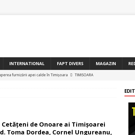
INTERNATIONAL
FAPT DIVERS
MAGAZIN
RE
uperea furnizării apei calde în Timișoara
TIMISOARA
oriam Profesorul Ștefan Gavrilescu – 100 de ani de la naștere –
EDI
irreparabile tempus
TIMISOARA
a Sf. Francisc de Assisi la Arad
BANAT
etățeni de Onoare ai Timișoarei acad. Toma Dordea, Cornel
 Cetățeni de Onoare ai Timișoarei
 Flondor
MAGAZIN
d. Toma Dordea, Cornel Ungureanu,