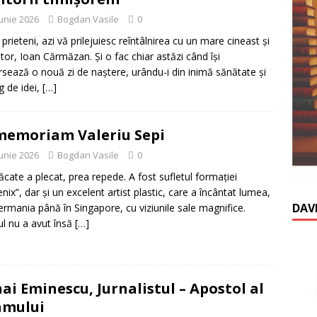
iunie 2026
Bogdan Vasile
0
 prieteni, azi vă prilejuiesc reîntâlnirea cu un mare cineast și
tor, Ioan Cărmăzan. Și o fac chiar astăzi când își
rsează o nouă zi de naștere, urându-i din inimă sănătate și
g de idei,
[…]
memoriam Valeriu Sepi
iunie 2026
Bogdan Vasile
0
ăcate a plecat, prea repede. A fost sufletul formației
nix”, dar și un excelent artist plastic, care a încântat lumea,
DAV
ermania până în Singapore, cu viziunile sale magnifice.
l nu a avut însă
[…]
ai Eminescu, Jurnalistul – Apostol al
amului