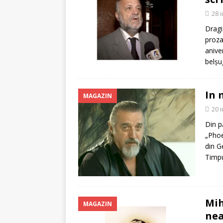
28 
Dragi
proza
anive
belșu
In 
MAGAZIN
20 
Din p
„Phoe
din G
Timpu
Mih
MAGAZIN
ne