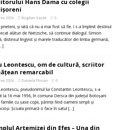
iitorului Hans Dama cu colegii
ișoreni
unie 2026
Bogdan Vasile
0
prieteni, și iată că nu a mai fost să fie. I s-a împlinit destinul
plecat alături de Nietzsche, să continue dialogul. Simion
ă, distinsul lingvist și marele traducător din limba germană,
…]
u Leontescu, om de cultură, scriitor
ățean remarcabil
unie 2026
Daniela Florian
0
Leontescu, pseudonimul lui Constantin Leontescu, s-a
t la 16 mai 1956, în comuna Dersca din judeţul Botoşani
 familie cu șase copii, părinții fiind oameni simpli și
ncioși. Școala primară o face în satul
[…]
plul Artemizei din Efes – Una din