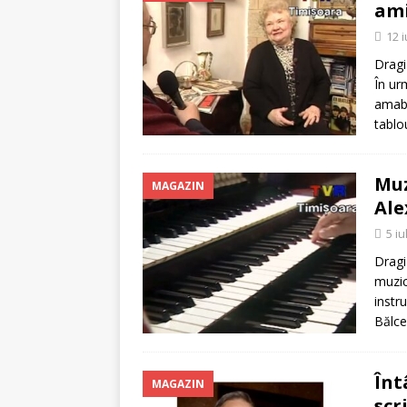
ami
12 i
Dragi
În ur
amabi
tablo
Muz
MAGAZIN
Ale
5 iu
Dragi
muzic
instr
Bălce
Înt
MAGAZIN
scr