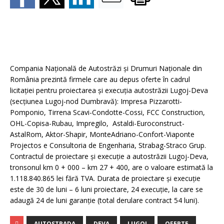
Compania Naţională de Autostrăzi şi Drumuri Naţionale din
România prezintă firmele care au depus oferte în cadrul
licitaţiei pentru proiectarea şi execuţia autostrăzii Lugoj-Deva
(secţiunea Lugoj-nod Dumbravă): Impresa Pizzarotti-
Pomponio, Tirrena Scavi-Condotte-Cossi, FCC Construction,
OHL-Copisa-Rubau, Impregilo, Astaldi-Euroconstruct-
AstalRom, Aktor-Shapir, MonteAdriano-Confort-Viaponte
Projectos e Consultoria de Engenharia, Strabag-Straco Grup.
Contractul de proiectare şi execuţie a autostrăzii Lugoj-Deva,
tronsonul km 0 + 000 – km 27 + 400, are o valoare estimată la
1.118.840.865 lei fără TVA. Durata de proiectare şi execuţie
este de 30 de luni – 6 luni proiectare, 24 execuţie, la care se
adaugă 24 de luni garanţie (total derulare contract 54 luni).
AUTOSTRADA
DEVA
LUGOJ
OFERTE