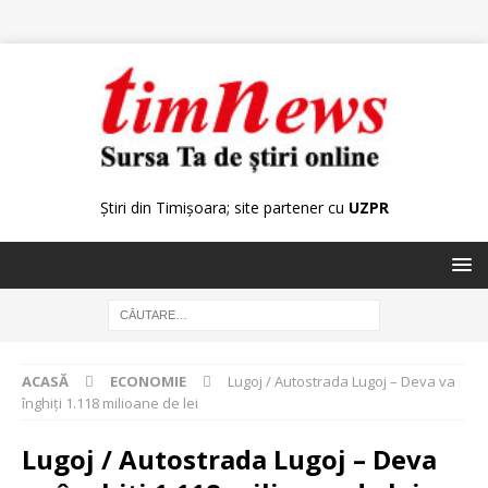
Știri din Timișoara; site partener cu
UZPR
ACASĂ
ECONOMIE
Lugoj / Autostrada Lugoj – Deva va
înghiți 1.118 milioane de lei
Lugoj / Autostrada Lugoj – Deva