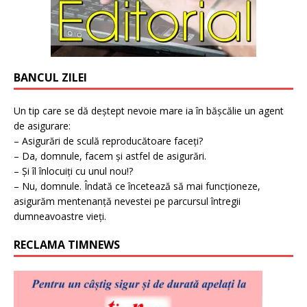
BANCUL ZILEI
Un tip care se dă deștept nevoie mare ia în bășcălie un agent
de asigurare:
– Asigurări de sculă reproducătoare faceți?
– Da, domnule, facem și astfel de asigurări.
– Și îl înlocuiți cu unul nou!?
– Nu, domnule. Îndată ce încetează să mai funcționeze,
asigurăm mentenanță nevestei pe parcursul întregii
dumneavoastre vieți.
RECLAMA TIMNEWS