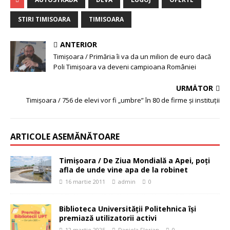
STIRI TIMISOARA
TIMISOARA
ANTERIOR
Timișoara / Primăria îi va da un milion de euro dacă
Poli Timișoara va deveni campioana României
URMĂTOR
Timişoara / 756 de elevi vor fi „umbre” în 80 de firme şi instituţii
ARTICOLE ASEMĂNĂTOARE
Timişoara / De Ziua Mondială a Apei, poţi
afla de unde vine apa de la robinet
16 martie 2011
admin
0
Biblioteca Universității Politehnica își
premiază utilizatorii activi
12 martie 2025
Daniela Florian
0