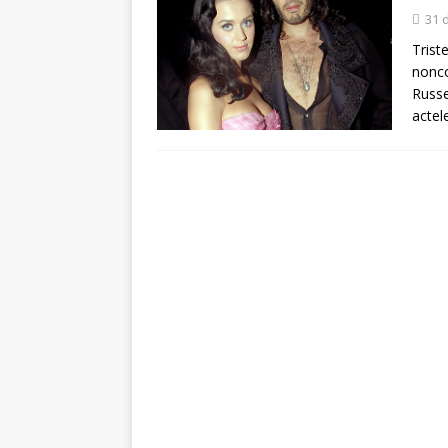
[ 5 august 2026 ]
Invita
31 
Trist
nonco
Russe
actel