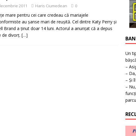
ţie la expoziţie în Reşiţa!
BANAT
decembrie 2011
Haris Ciumedean
0
ețe mare pentru cei care credeau că mariajele
nformiste au șanse mari de reușită. Cel dintre Katy Perry și
ll Brand a ținut doar 14 luni. Actorul a anunțat că a depus
e de divorț.
[…]
BAN
Un ti
bășcă
– Asi
– Da,
– Și î
– Nu,
funcț
parcu
REC