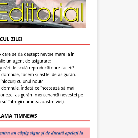
CUL ZILEI
p care se dă deștept nevoie mare ia în
lie un agent de asigurare:
gurări de sculă reproducătoare faceți?
 domnule, facem și astfel de asigurări.
l înlocuiți cu unul nou!?
 domnule. Îndată ce încetează să mai
ioneze, asigurăm mentenanță nevestei pe
rsul întregii dumneavoastre vieți.
LAMA TIMNEWS