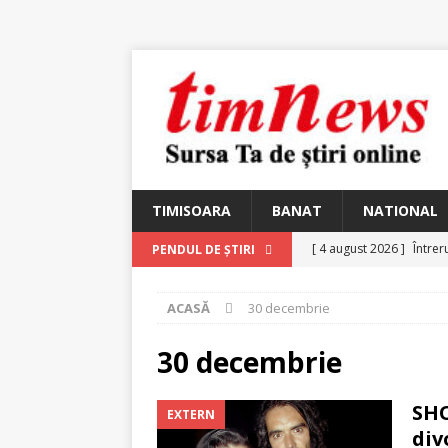
TIMISOARA
BANAT
NATIONAL
[ 4 august 2026 ]
Întrer
PENDUL DE ȘTIRI
[ 4 august 2026 ]
In Mem
ACASĂ
30 decembrie
25 martie 1926 – fugit 
[ 2 august 2026 ]
Relicv
30 decembrie
[ 2 august 2026 ]
Noi C
SHO
EXTERN
Ungureanu, Constantin
div