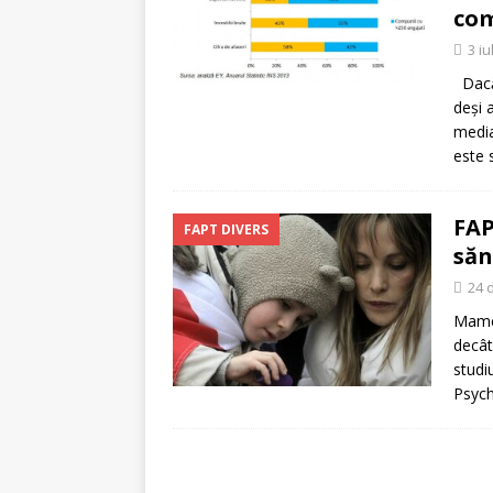
[ 5 august 2026 ]
Invita
com
3 iu
Dacă 
deşi 
media
este 
FAP
FAPT DIVERS
săn
24 
Mamel
decât
studi
Psych