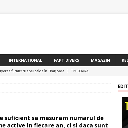
INTERNATIONAL
FAPT DIVERS
MAGAZIN
RE
uperea furnizării apei calde în Timișoara
TIMISOARA
oriam Profesorul Ștefan Gavrilescu – 100 de ani de la naștere –
EDI
irreparabile tempus
TIMISOARA
a Sf. Francisc de Assisi la Arad
BANAT
etățeni de Onoare ai Timișoarei acad. Toma Dordea, Cornel
e suficient sa masuram numarul de
 Flondor
MAGAZIN
me active in fiecare an, ci si daca sunt