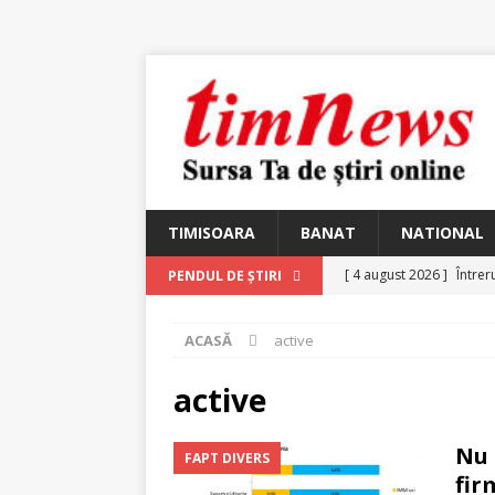
TIMISOARA
BANAT
NATIONAL
[ 4 august 2026 ]
Întrer
PENDUL DE ȘTIRI
[ 4 august 2026 ]
In Mem
ACASĂ
active
25 martie 1926 – fugit 
[ 2 august 2026 ]
Relicv
active
[ 2 august 2026 ]
Noi C
Nu 
FAPT DIVERS
Ungureanu, Constantin
fir