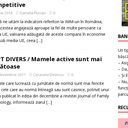
ţie la expoziţie în Reşiţa!
BANAT
petitive
lie 2014
Daniela Florian
0
ne uităm la indicatorii referitori la IMM-uri în România,
acestea angajează aproape la fel de multe persoane ca
 UE, valoarea adăugată de aceste companii în economie
BAN
sub media UE, ceea
[…]
Un ti
bășcă
T DIVERS / Mamele active sunt mai
– Asi
ătoase
– Da,
decembrie 2011
Cerasela Dinescu
0
– Și î
– Nu,
e care lucrează cu jumătate de normă sunt mai fericite
funcț
 cele care au normă întreagă sau sunt casnice, potrivit unui
parcu
u publicat în ediţia din decembrie a revistei Journal of Family
ology, informează ziarul
[…]
REC