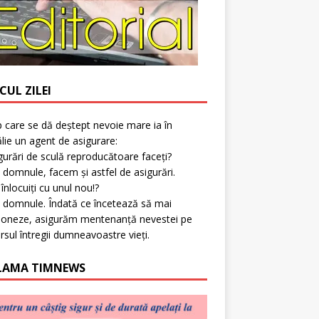
CUL ZILEI
p care se dă deștept nevoie mare ia în
lie un agent de asigurare:
gurări de sculă reproducătoare faceți?
 domnule, facem și astfel de asigurări.
l înlocuiți cu unul nou!?
 domnule. Îndată ce încetează să mai
ioneze, asigurăm mentenanță nevestei pe
rsul întregii dumneavoastre vieți.
LAMA TIMNEWS