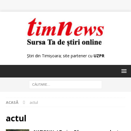
Știri din Timișoara; site partener cu
UZPR
ACASĂ
actul
actul