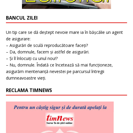
BANCUL ZILEI
Un tip care se dă deștept nevoie mare ia în bășcălie un agent
de asigurare:
– Asigurări de sculă reproducătoare faceți?
– Da, domnule, facem și astfel de asigurări.
– Și îl înlocuiți cu unul nou!?
– Nu, domnule. Îndată ce încetează să mai funcționeze,
asigurăm mentenanță nevestei pe parcursul întregii
dumneavoastre vieți.
RECLAMA TIMNEWS