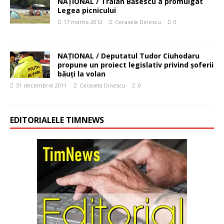
NAŢIONAL / Traian Băsescu a promulgat
Legea picnicului
17 martie 2012
Cerasela Dinescu
0
NAŢIONAL / Deputatul Tudor Ciuhodaru
propune un proiect legislativ privind şoferii
băuţi la volan
31 decembrie 2011
Cerasela Dinescu
0
EDITORIALELE TIMNEWS