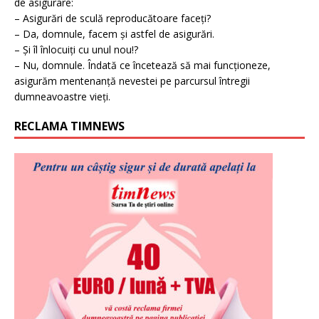
de asigurare:
– Asigurări de sculă reproducătoare faceți?
– Da, domnule, facem și astfel de asigurări.
– Și îl înlocuiți cu unul nou!?
– Nu, domnule. Îndată ce încetează să mai funcționeze,
asigurăm mentenanță nevestei pe parcursul întregii
dumneavoastre vieți.
RECLAMA TIMNEWS