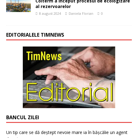
Colterm a început procesul de ecologizare
al rezervoarelor
8 august 2024
Daniela Florian
0
EDITORIALELE TIMNEWS
BANCUL ZILEI
Un tip care se dă deștept nevoie mare ia în bășcălie un agent