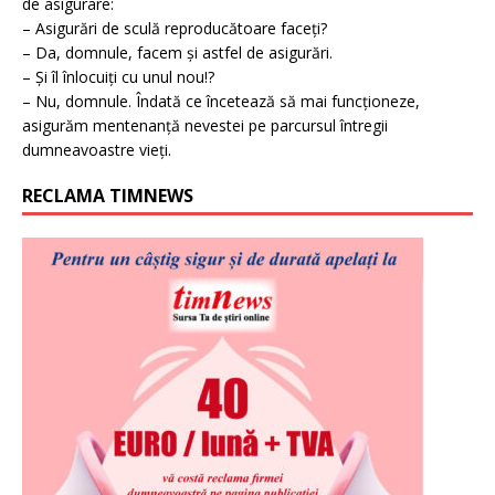
de asigurare:
– Asigurări de sculă reproducătoare faceți?
– Da, domnule, facem și astfel de asigurări.
– Și îl înlocuiți cu unul nou!?
– Nu, domnule. Îndată ce încetează să mai funcționeze,
asigurăm mentenanță nevestei pe parcursul întregii
dumneavoastre vieți.
RECLAMA TIMNEWS