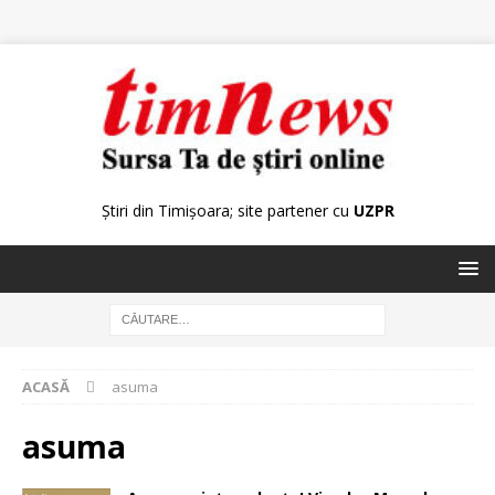
Știri din Timișoara; site partener cu
UZPR
ACASĂ
asuma
asuma