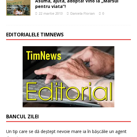
Asuma, ajuta, adopta! Vino la „Marsul
pentru viata”!
22 martie 2013
Daniela Florian
0
EDITORIALELE TIMNEWS
BANCUL ZILEI
Un tip care se dă deștept nevoie mare ia în bășcălie un agent