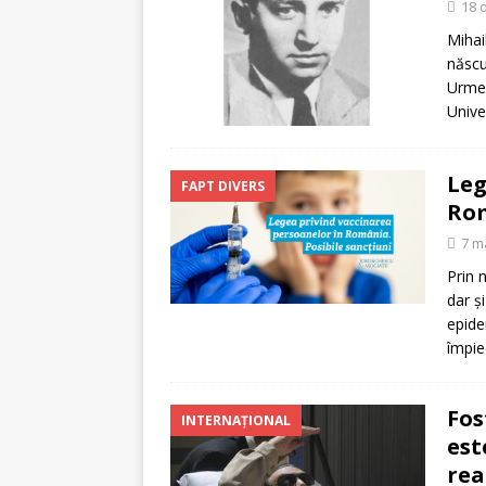
18 
Mihai
născu
Urmea
Unive
Leg
FAPT DIVERS
Rom
7 m
Prin 
dar și
epide
împie
Fos
INTERNAȚIONAL
est
re