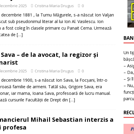
ţie la expoziţie în Reşiţa!
BANAT
decembrie 2025
Cristina Maria Drugus
0
 decembrie 1881 , la Turnu Măgurele, s-a născut Ion Valjan
cut sub pseudonimul literar al lui Ion Al. Vasilescu. Ion
n a fost coleg în clasele primare cu Panait Cerna. Urmează
tatea de
[…]
BAN
Un ti
 Sava – de la avocat, la regizor și
bășcă
narist
– Asi
decembrie 2025
Cristina Maria Drugus
0
– Da,
– Și î
 decembrie 1900, s-a născut Ion Sava, la Focșani, într-o
– Nu,
oasă familie de armeni. Tatăl său, Grigore Sava, era
funcț
ionar, iar mama, Ioana Sava, profesoară de lucru manual.
parcu
ză cursurile Facultăţii de Drept din
[…]
REC
ancierul Mihail Sebastian interzis a
 profesa