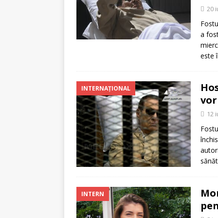
20 
Fostu
a fos
mierc
este 
Hos
INTERNAȚIONAL
vor
12 
Fostu
închi
autor
sănăt
Mon
INTERN
pen