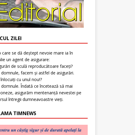
CUL ZILEI
p care se dă deștept nevoie mare ia în
lie un agent de asigurare:
gurări de sculă reproducătoare faceți?
 domnule, facem și astfel de asigurări.
l înlocuiți cu unul nou!?
 domnule. Îndată ce încetează să mai
ioneze, asigurăm mentenanță nevestei pe
rsul întregii dumneavoastre vieți.
LAMA TIMNEWS