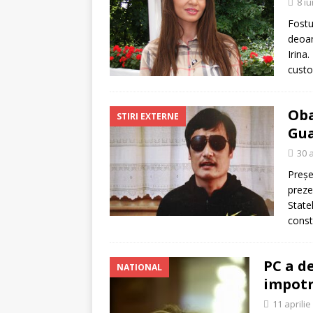
8 i
Fostu
deoar
Irina
custo
Oba
STIRI EXTERNE
Gua
30 a
Preşe
preze
State
const
PC a d
NATIONAL
impotr
11 aprilie