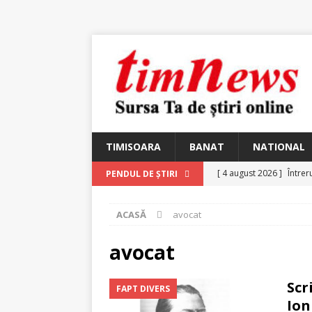
TIMISOARA
BANAT
NATIONAL
[ 4 august 2026 ]
Întrer
PENDUL DE ȘTIRI
[ 4 august 2026 ]
In Mem
ACASĂ
avocat
25 martie 1926 – fugit 
[ 2 august 2026 ]
Relicv
avocat
[ 2 august 2026 ]
Noi C
Scr
FAPT DIVERS
Ungureanu, Constantin
Ion