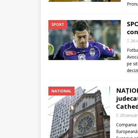
Pronu
SPO
SPORT
con
26 
Fotba
Avoca
pe sit
deciz
NAŢION
NATIONAL
judeca
Cathed
20 ianuar
Compania M
Europeană a