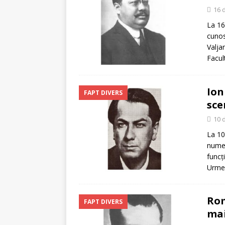
[ 5 august 2026 ]
Invita
16 
La 16
cunos
Valja
Facul
Ion
FAPT DIVERS
sce
10 
La 10
numer
funcț
Urmea
Rom
FAPT DIVERS
mai