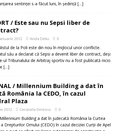
nţarea sentinţei s-a făcut luni, în şedinţă
[…]
RT / Este sau nu Sepsi liber de
tract?
ianuarie 2012
Anda Deliu
0
listul de la Poli este din nou în mijlocul unor conflicte.
tul său a declarat că Sepsi a devenit liber de contract, deşi
e-ul Tribunalului de Arbitraj sportiv nu a fost publicată nicio
ie
[…]
AL / Millennium Building a dat în
tă România la CEDO, în cazul
ral Plaza
ie 2012
Cerasela Dinescu
0
illennium Building a dat în judecată România la Curtea
 Drepturilor Omului (CEDO) în cazul deciziei Curţii de Apel