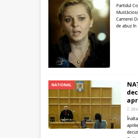
Partidul Co
Mustăciosu
Camerei De
de abuz în 
NAŢ
NATIONAL
dec
apr
28 
Înalta
april
deciz