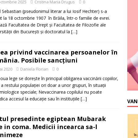
octombrie 2025
Cristina Maria Drugus
0
l Sebastian (pseudonimul literar a lui Iosif Hechter) s-a
t la 18 octombrie 1907 în Brăila, într-o familie de evrei.
ză Facultatea de Drept şi Facultatea de Filozofie ale
rsităţii din Bucureşti şi doctoratul la
[…]
ea privind vaccinarea persoanelor în
ânia. Posibile sancțiuni
ai 2020
Daniela Florian
0
noua lege se dorește în principal obligarea vaccinării copiilor,
 a restului populației ori doar a unor grupuri, în situații
miologice speciale; Nevaccinarea copilului nu poate
dica accesul la educație sau în instituțiile
[…]
VAN
tul presedinte egiptean Mubarak
e in coma. Medicii incearca sa-l
animeze