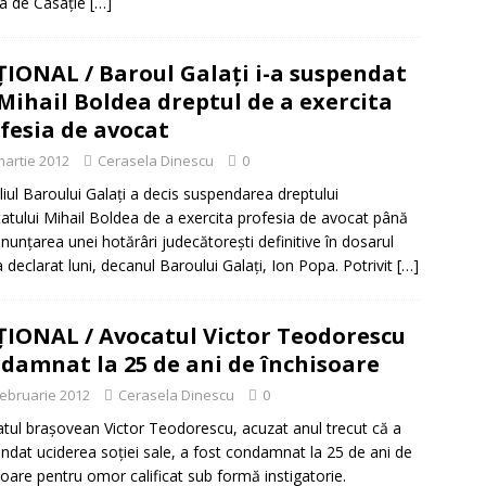
a de Casaţie
[…]
IONAL / Baroul Galaţi i-a suspendat
 Mihail Boldea dreptul de a exercita
fesia de avocat
martie 2012
Cerasela Dinescu
0
liul Baroului Galaţi a decis suspendarea dreptului
atului Mihail Boldea de a exercita profesia de avocat până
onunţarea unei hotărâri judecătoreşti definitive în dosarul
a declarat luni, decanul Baroului Galaţi, Ion Popa. Potrivit
[…]
IONAL / Avocatul Victor Teodorescu
damnat la 25 de ani de închisoare
februarie 2012
Cerasela Dinescu
0
tul braşovean Victor Teodorescu, acuzat anul trecut că a
dat uciderea soţiei sale, a fost condamnat la 25 de ani de
soare pentru omor calificat sub formă instigatorie.