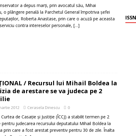
nservator a depus marţi, prin avocatul său, Mihai
, o plângere penală la Parchetul General împotriva şefei
ISSN
putaţilor, Roberta Anastase, prin care o acuză pe aceasta
serviciu contra intereselor personale,
[…]
IONAL / Recursul lui Mihail Boldea la
izia de arestare se va judeca pe 2
ilie
martie 2012
Cerasela Dinescu
0
 Curtea de Casaţie şi Justiţie (ÎCCJ) a stabilit termen pe 2
ie pentru judecarea recursului deputatului Mihail Boldea la
ia prin care a fost arestat preventiv pentru 30 de zile. Înalta