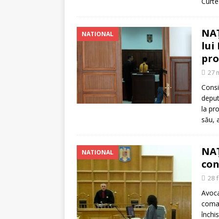
Curte
NAŢ
NATIONAL
lui
pro
27 
Consi
deput
la pr
său, 
NAŢ
NATIONAL
con
28 
Avoca
coman
închi