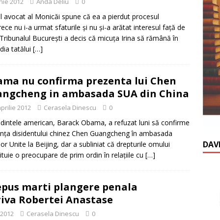
unie 2012
Anda Deliu
0
l avocat al Monicăi spune că ea a pierdut procesul
ece nu i-a urmat sfaturile şi nu şi-a arătat interesul faţă de
. Tribunalul Bucureşti a decis că micuţa Irina să rămână în
dia tatălui
[…]
ma nu confirma prezenta lui Chen
ngcheng in ambasada SUA din China
prilie 2012
Cerasela Dinescu
0
dintele american, Barack Obama, a refuzat luni să confirme
nţa disidentului chinez Chen Guangcheng în ambasada
DAV
lor Unite la Beijing, dar a subliniat că drepturile omului
ituie o preocupare de prim ordin în relaţiile cu
[…]
epus marti plangere penala
iva Robertei Anastase
 2012
Cerasela Dinescu
0