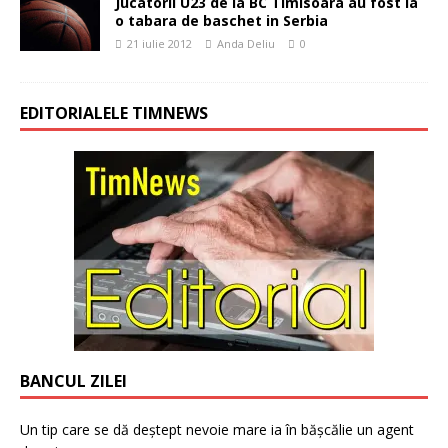
Jucatorii U23 de la BC Timisoara au fost la
o tabara de baschet in Serbia
21 iulie 2012
Anda Deliu
0
EDITORIALELE TIMNEWS
BANCUL ZILEI
Un tip care se dă deștept nevoie mare ia în bășcălie un agent