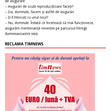
de asigurare:
– Asigurări de sculă reproducătoare faceți?
– Da, domnule, facem și astfel de asigurări.
– Și îl înlocuiți cu unul nou!?
– Nu, domnule. Îndată ce încetează să mai funcționeze,
asigurăm mentenanță nevestei pe parcursul întregii
dumneavoastre vieți.
RECLAMA TIMNEWS