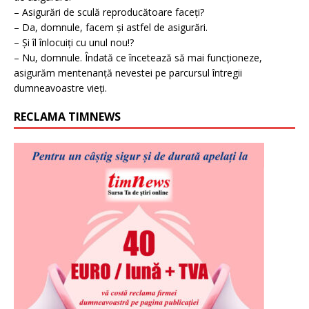
– Asigurări de sculă reproducătoare faceți?
– Da, domnule, facem și astfel de asigurări.
– Și îl înlocuiți cu unul nou!?
– Nu, domnule. Îndată ce încetează să mai funcționeze,
asigurăm mentenanță nevestei pe parcursul întregii
dumneavoastre vieți.
RECLAMA TIMNEWS