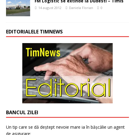
FM Logistic se extinde la Dudesti – Timis
14 august 2012
Daniela Florian
0
EDITORIALELE TIMNEWS
BANCUL ZILEI
Un tip care se dă deștept nevoie mare ia în bășcălie un agent
de asigurare: