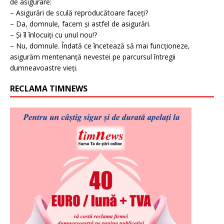
de asigurare:
– Asigurări de sculă reproducătoare faceți?
– Da, domnule, facem și astfel de asigurări.
– Și îl înlocuiți cu unul nou!?
– Nu, domnule. Îndată ce încetează să mai funcționeze,
asigurăm mentenanță nevestei pe parcursul întregii
dumneavoastre vieți.
RECLAMA TIMNEWS