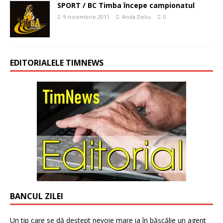
SPORT / BC Timba începe campionatul
9 noiembrie 2011
Anda Deliu
0
EDITORIALELE TIMNEWS
BANCUL ZILEI
Un tip care se dă deștept nevoie mare ia în bășcălie un agent