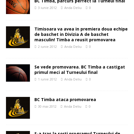
BC Timba, parcurs perfect la Turneul final
3 iunie 2012
Anda Deliu
0
Timisoara va avea in premiera doua echipe
de baschet in Divizia A de baschet
masculin! Timba a reusit promovarea
2 iunie 2012
Anda Deliu
0
Se vede promovarea. BC Timba a castigat
primul meci al Turneului final
1 iunie 2012
Anda Deliu
0
BC Timba ataca promovarea
30 mai 2012
Anda Deliu
0
S-a tras la sorti programul Turneului de