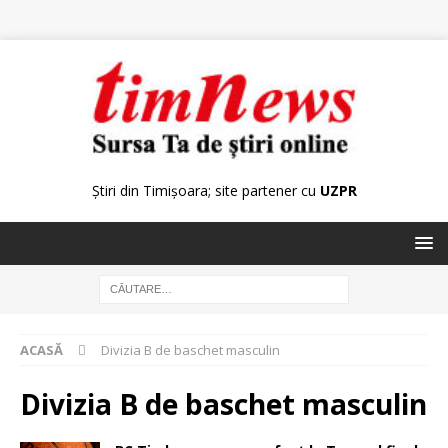
Știri din Timișoara; site partener cu
UZPR
ACASĂ
Divizia B de baschet masculin
Divizia B de baschet masculin