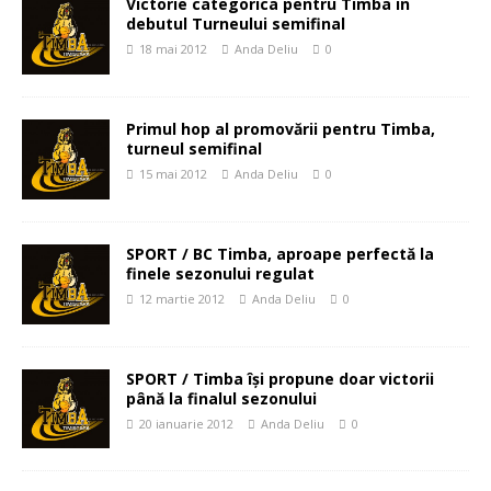
Victorie categorica pentru Timba in
debutul Turneului semifinal
18 mai 2012
Anda Deliu
0
Primul hop al promovării pentru Timba,
turneul semifinal
15 mai 2012
Anda Deliu
0
SPORT / BC Timba, aproape perfectă la
finele sezonului regulat
12 martie 2012
Anda Deliu
0
SPORT / Timba îşi propune doar victorii
până la finalul sezonului
20 ianuarie 2012
Anda Deliu
0