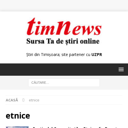
Știri din Timișoara; site partener cu
UZPR
ACASĂ
etnice
etnice