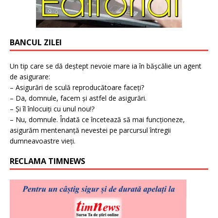
BANCUL ZILEI
Un tip care se dă deștept nevoie mare ia în bășcălie un agent
de asigurare:
– Asigurări de sculă reproducătoare faceți?
– Da, domnule, facem și astfel de asigurări.
– Și îl înlocuiți cu unul nou!?
– Nu, domnule. Îndată ce încetează să mai funcționeze,
asigurăm mentenanță nevestei pe parcursul întregii
dumneavoastre vieți.
RECLAMA TIMNEWS