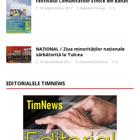
Festivalul Comunitatilor Etnice din Banat
14 septembrie 2017
Daniela Florian
0
NAŢIONAL / Ziua minorităţilor naţionale
sărbătorită la Tulcea
19 decembrie 2011
Cerasela Dinescu
0
EDITORIALELE TIMNEWS