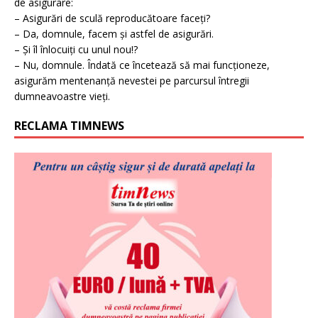
de asigurare:
– Asigurări de sculă reproducătoare faceți?
– Da, domnule, facem și astfel de asigurări.
– Și îl înlocuiți cu unul nou!?
– Nu, domnule. Îndată ce încetează să mai funcționeze,
asigurăm mentenanță nevestei pe parcursul întregii
dumneavoastre vieți.
RECLAMA TIMNEWS