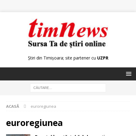
Știri din Timișoara; site partener cu
UZPR
ACASĂ
euroregiunea
euroregiunea