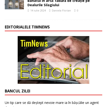
Banatul în artă: tabără de creație pe
Dealurile Silagiului
14 iulie 2024
Daniela Florian
0
EDITORIALELE TIMNEWS
BANCUL ZILEI
Un tip care se dă deștept nevoie mare ia în bășcălie un agent