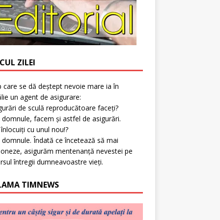
CUL ZILEI
p care se dă deștept nevoie mare ia în
lie un agent de asigurare:
gurări de sculă reproducătoare faceți?
 domnule, facem și astfel de asigurări.
l înlocuiți cu unul nou!?
 domnule. Îndată ce încetează să mai
ioneze, asigurăm mentenanță nevestei pe
rsul întregii dumneavoastre vieți.
LAMA TIMNEWS