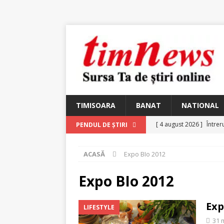
TIMISOARA
BANAT
NATIONAL
[ 4 august 2026 ]
Întrer
PENDUL DE ȘTIRI
[ 4 august 2026 ]
In Mem
ACASĂ
Expo BIo 2012
25 martie 1926 – fugit 
[ 2 august 2026 ]
Relicv
Expo BIo 2012
[ 2 august 2026 ]
Noi C
Exp
LIFESTYLE
Ungureanu, Constantin
31 