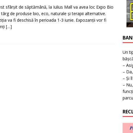
ţie la expoziţie în Reşiţa!
BANAT
est sfârşit de săptămână, la Iulius Mall va avea loc Expo Bio
 târg de produse bio, eco, naturale şi terapii alternative.
iţia va fi deschisă în perioada 1-3 iunie. Expozanţii vor fi
nţi
[…]
BAN
Un ti
bășcă
– Asi
– Da,
– Și î
– Nu,
funcț
parcu
REC