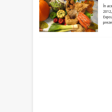
[ 5 august 2026 ]
Invita
În ac
2012,
Expoz
preze