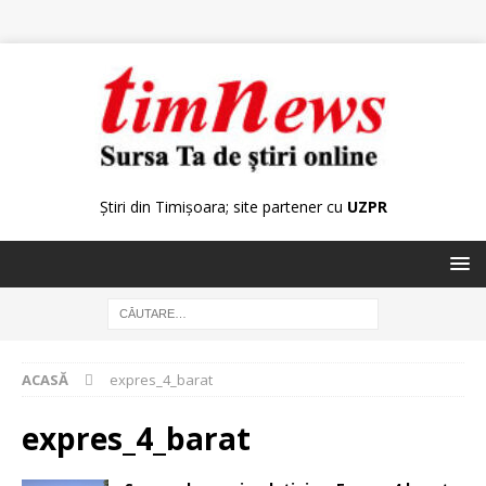
Știri din Timișoara; site partener cu
UZPR
ACASĂ
expres_4_barat
expres_4_barat