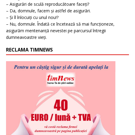
– Asigurări de sculă reproducătoare faceți?
– Da, domnule, facem și astfel de asigurări.
– Și îl înlocuiți cu unul nou!?
– Nu, domnule. Îndată ce încetează să mai funcționeze,
asigurăm mentenanță nevestei pe parcursul întregii
dumneavoastre vieți.
RECLAMA TIMNEWS