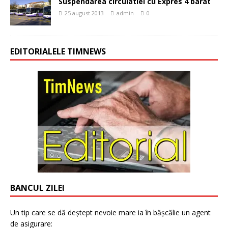
Suspendarea circulatiei cu Expres 4 barat
25 august 2013
admin
0
EDITORIALELE TIMNEWS
BANCUL ZILEI
Un tip care se dă deștept nevoie mare ia în bășcălie un agent
de asigurare: