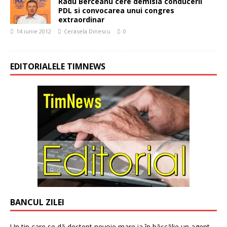
Radu Berceanu cere demisia conducerii
PDL si convocarea unui congres
extraordinar
14 iunie 2012
Cerasela Dinescu
0
EDITORIALELE TIMNEWS
BANCUL ZILEI
Un tip care se dă deștept nevoie mare ia în bășcălie un agent