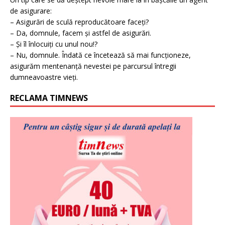
de asigurare:
– Asigurări de sculă reproducătoare faceți?
– Da, domnule, facem și astfel de asigurări.
– Și îl înlocuiți cu unul nou!?
– Nu, domnule. Îndată ce încetează să mai funcționeze,
asigurăm mentenanță nevestei pe parcursul întregii
dumneavoastre vieți.
RECLAMA TIMNEWS