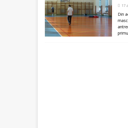
[ 5 august 2026 ]
Invita
17 
Din a
mascu
antre
primu