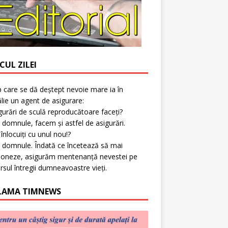
CUL ZILEI
p care se dă deștept nevoie mare ia în
lie un agent de asigurare:
gurări de sculă reproducătoare faceți?
 domnule, facem și astfel de asigurări.
l înlocuiți cu unul nou!?
 domnule. Îndată ce încetează să mai
ioneze, asigurăm mentenanță nevestei pe
rsul întregii dumneavoastre vieți.
LAMA TIMNEWS