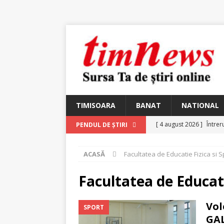
TIMISOARA
BANAT
NATIONAL
[ 4 august 2026 ]
Întrer
PENDUL DE ȘTIRI
[ 4 august 2026 ]
In Mem
ACASĂ
Facultatea de Educatie Fizica si S
25 martie 1926 – fugit 
[ 2 august 2026 ]
Relicv
Facultatea de Educati
[ 2 august 2026 ]
Noi C
Vol
SPORT
Ungureanu, Constantin
GA