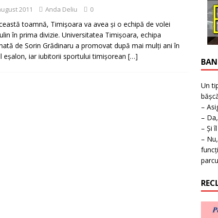
ţie la expoziţie în Reşiţa!
BANAT
august 2011
Anda Deliu
0
ceastă toamnă, Timişoara va avea şi o echipă de volei
lin în prima divizie. Universitatea Timişoara, echipa
nată de Sorin Grădinaru a promovat după mai mulţi ani în
l eşalon, iar iubitorii sportului timişorean
[…]
BAN
Un ti
bășcă
– Asi
– Da,
– Și î
– Nu,
funcț
parcu
REC