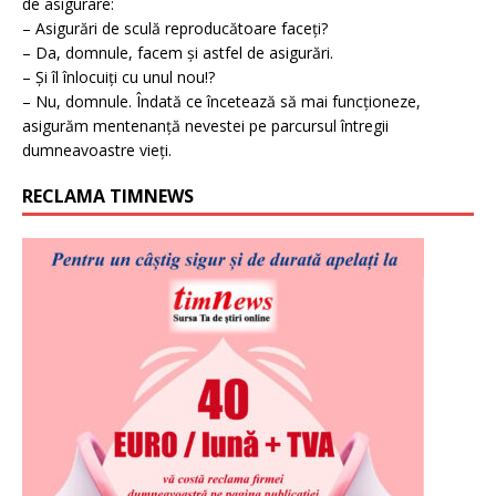
de asigurare:
– Asigurări de sculă reproducătoare faceți?
– Da, domnule, facem și astfel de asigurări.
– Și îl înlocuiți cu unul nou!?
– Nu, domnule. Îndată ce încetează să mai funcționeze,
asigurăm mentenanță nevestei pe parcursul întregii
dumneavoastre vieți.
RECLAMA TIMNEWS