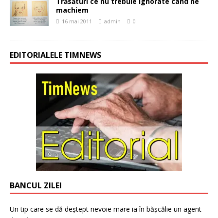
Trăsături ce nu trebuie ignorate când ne
machiem
16 mai 2011
admin
0
EDITORIALELE TIMNEWS
BANCUL ZILEI
Un tip care se dă deștept nevoie mare ia în bășcălie un agent