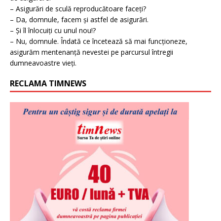
– Asigurări de sculă reproducătoare faceți?
– Da, domnule, facem și astfel de asigurări.
– Și îl înlocuiți cu unul nou!?
– Nu, domnule. Îndată ce încetează să mai funcționeze,
asigurăm mentenanță nevestei pe parcursul întregii
dumneavoastre vieți.
RECLAMA TIMNEWS