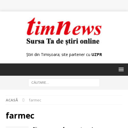
Știri din Timișoara; site partener cu
UZPR
ACASĂ
farmec
farmec