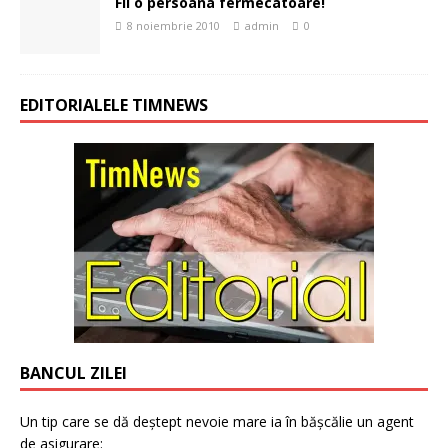
Fii o persoana fermecatoare!
8 noiembrie 2010
admin
0
EDITORIALELE TIMNEWS
BANCUL ZILEI
Un tip care se dă deștept nevoie mare ia în bășcălie un agent
de asigurare: