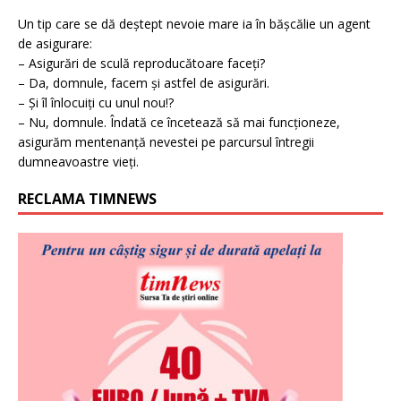
Un tip care se dă deștept nevoie mare ia în bășcălie un agent
de asigurare:
– Asigurări de sculă reproducătoare faceți?
– Da, domnule, facem și astfel de asigurări.
– Și îl înlocuiți cu unul nou!?
– Nu, domnule. Îndată ce încetează să mai funcționeze,
asigurăm mentenanță nevestei pe parcursul întregii
dumneavoastre vieți.
RECLAMA TIMNEWS