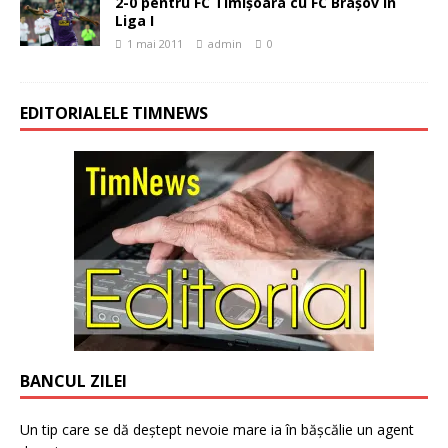
2-0 pentru FC Timişoara cu FC Braşov în
Liga I
1 mai 2011
admin
0
EDITORIALELE TIMNEWS
BANCUL ZILEI
Un tip care se dă deștept nevoie mare ia în bășcălie un agent