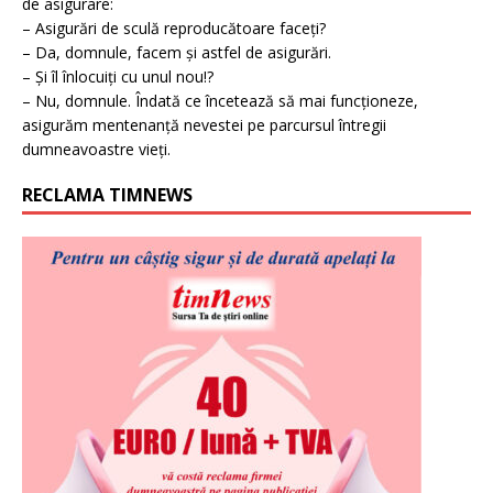
de asigurare:
– Asigurări de sculă reproducătoare faceți?
– Da, domnule, facem și astfel de asigurări.
– Și îl înlocuiți cu unul nou!?
– Nu, domnule. Îndată ce încetează să mai funcționeze,
asigurăm mentenanță nevestei pe parcursul întregii
dumneavoastre vieți.
RECLAMA TIMNEWS