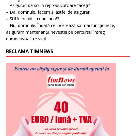
– Asigurări de sculă reproducătoare faceți?
– Da, domnule, facem și astfel de asigurări.
– Și îl înlocuiți cu unul nou!?
– Nu, domnule. Îndată ce încetează să mai funcționeze,
asigurăm mentenanță nevestei pe parcursul întregii
dumneavoastre vieți.
RECLAMA TIMNEWS