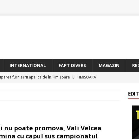
INTERNATIONAL
FAPT DIVERS
MAGAZIN
RE
uperea furnizării apei calde în Timișoara
TIMISOARA
oriam Profesorul Ștefan Gavrilescu – 100 de ani de la naștere –
EDI
irreparabile tempus
TIMISOARA
a Sf. Francisc de Assisi la Arad
BANAT
etățeni de Onoare ai Timișoarei acad. Toma Dordea, Cornel
i nu poate promova, Vali Velcea
 Flondor
MAGAZIN
mina cu capul sus campionatul