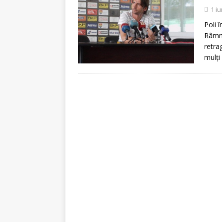
[ 5 august 2026 ]
Invita
1 i
Poli 
Râmni
retra
mulţi