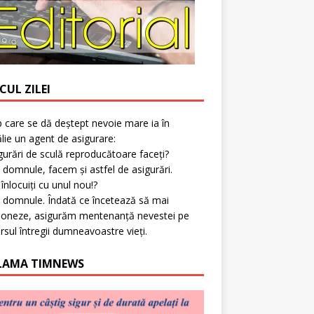
CUL ZILEI
p care se dă deștept nevoie mare ia în
lie un agent de asigurare:
gurări de sculă reproducătoare faceți?
 domnule, facem și astfel de asigurări.
l înlocuiți cu unul nou!?
 domnule. Îndată ce încetează să mai
ioneze, asigurăm mentenanță nevestei pe
rsul întregii dumneavoastre vieți.
LAMA TIMNEWS