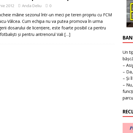
ţie la expoziţie în Reşiţa!
BANAT
unie 2012
Anda Deliu
0
încheie mâine sezonul într-un meci pe teren propriu cu FCM
cu-Vâlcea. Cum echipa nu va putea promova în urma
gerii dosarului de licenţiere, este foarte posibil ca pentru
 fotbalişti şi pentru antrenorul Vali
[…]
BAN
Un ti
bășcă
– Asi
– Da,
– Și î
– Nu,
funcț
parcu
REC