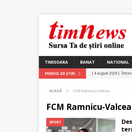
TIMISOARA
BANAT
NATIONAL
[ 4 august 2026 ]
Întrer
PENDUL DE ȘTIRI
[ 4 august 2026 ]
In Mem
ACASĂ
FCM Ramnicu-Valcea
25 martie 1926 – fugit 
[ 2 august 2026 ]
Relicv
FCM Ramnicu-Valcea
[ 2 august 2026 ]
Noi C
Des
SPORT
Ungureanu, Constantin
ter