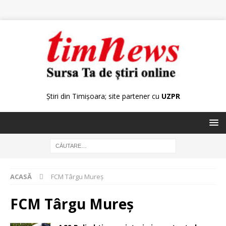
Știri din Timișoara; site partener cu
UZPR
ACASĂ
FCM Târgu Mureș
FCM Târgu Mureș