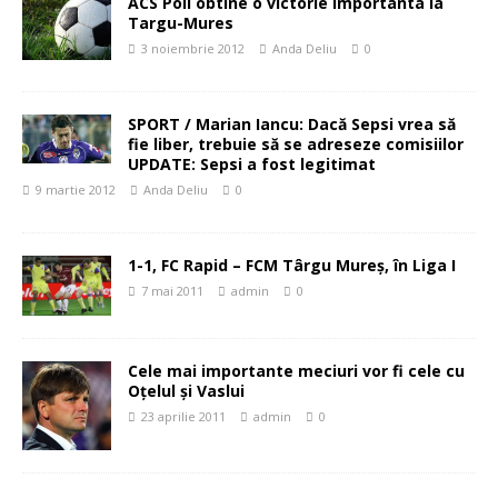
ACS Poli obtine o victorie importanta la
Targu-Mures
3 noiembrie 2012
Anda Deliu
0
SPORT / Marian Iancu: Dacă Sepsi vrea să
fie liber, trebuie să se adreseze comisiilor
UPDATE: Sepsi a fost legitimat
9 martie 2012
Anda Deliu
0
1-1, FC Rapid – FCM Târgu Mureş, în Liga I
7 mai 2011
admin
0
Cele mai importante meciuri vor fi cele cu
Oţelul şi Vaslui
23 aprilie 2011
admin
0