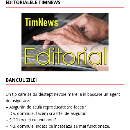
EDITORIALELE TIMNEWS
BANCUL ZILEI
Un tip care se dă deștept nevoie mare ia în bășcălie un agent
de asigurare:
– Asigurări de sculă reproducătoare faceți?
– Da, domnule, facem și astfel de asigurări.
– Și îl înlocuiți cu unul nou!?
– Nu, domnule. Îndată ce încetează să mai funcționeze,