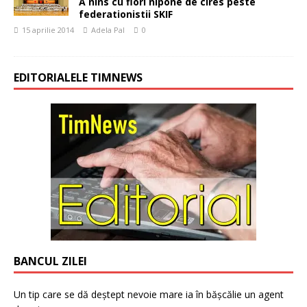
A nins cu flori nipone de cires peste
federationistii SKIF
15 aprilie 2014
Adela Pal
0
EDITORIALELE TIMNEWS
BANCUL ZILEI
Un tip care se dă deștept nevoie mare ia în bășcălie un agent