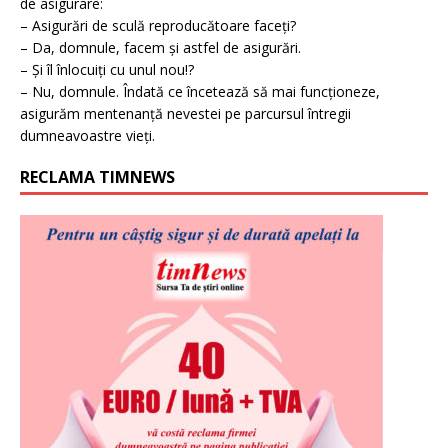
de asigurare:
– Asigurări de sculă reproducătoare faceți?
– Da, domnule, facem și astfel de asigurări.
– Și îl înlocuiți cu unul nou!?
– Nu, domnule. Îndată ce încetează să mai funcționeze,
asigurăm mentenanță nevestei pe parcursul întregii
dumneavoastre vieți.
RECLAMA TIMNEWS