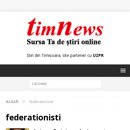
Știri din Timișoara; site partener cu
UZPR
ACASĂ
federationisti
federationisti