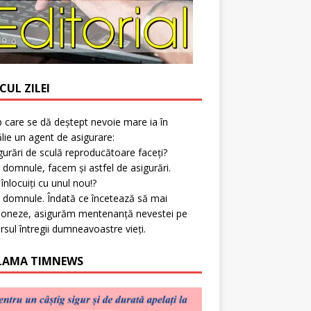
CUL ZILEI
p care se dă deștept nevoie mare ia în
lie un agent de asigurare:
gurări de sculă reproducătoare faceți?
 domnule, facem și astfel de asigurări.
l înlocuiți cu unul nou!?
 domnule. Îndată ce încetează să mai
ioneze, asigurăm mentenanță nevestei pe
rsul întregii dumneavoastre vieți.
LAMA TIMNEWS