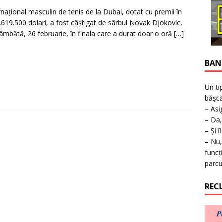
ţie la expoziţie în Reşiţa!
BANAT
rnaţional masculin de tenis de la Dubai, dotat cu premii în
.619.500 dolari, a fost câştigat de sârbul Novak Djokovic,
sâmbătă, 26 februarie, în finala care a durat doar o oră
[…]
BAN
Un ti
bășcă
– Asi
– Da,
– Și î
– Nu,
funcț
parcu
REC