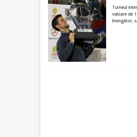
[ 5 august 2026 ]
Invita
Turneul inte
valoare de 1
învingător, 