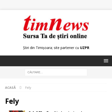
Știri din Timișoara; site partener cu
UZPR
ACASĂ
Fely
Fely