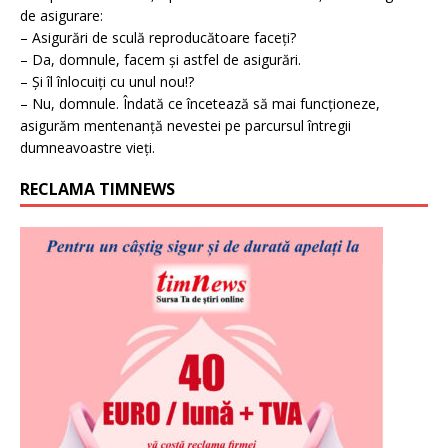
de asigurare:
– Asigurări de sculă reproducătoare faceți?
– Da, domnule, facem și astfel de asigurări.
– Și îl înlocuiți cu unul nou!?
– Nu, domnule. Îndată ce încetează să mai funcționeze,
asigurăm mentenanță nevestei pe parcursul întregii
dumneavoastre vieți.
RECLAMA TIMNEWS