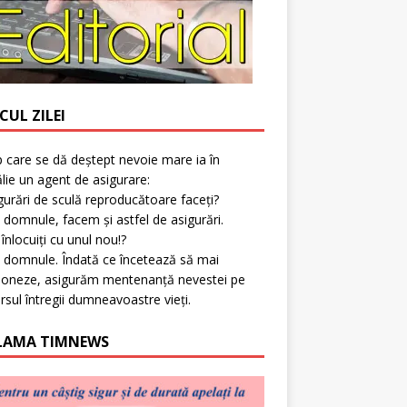
CUL ZILEI
p care se dă deștept nevoie mare ia în
lie un agent de asigurare:
gurări de sculă reproducătoare faceți?
 domnule, facem și astfel de asigurări.
l înlocuiți cu unul nou!?
 domnule. Îndată ce încetează să mai
ioneze, asigurăm mentenanță nevestei pe
rsul întregii dumneavoastre vieți.
LAMA TIMNEWS