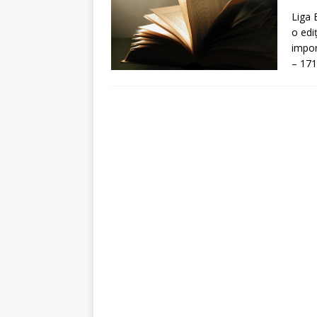
[ 5 august 2026 ]
Invita
Liga 
o edi
impor
– 171