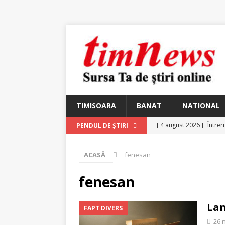
TIMISOARA
BANAT
NATIONAL
[ 4 august 2026 ]
Întrer
PENDUL DE ȘTIRI
[ 4 august 2026 ]
In Mem
ACASĂ
fenesan
25 martie 1926 – fugit 
[ 2 august 2026 ]
Relicv
fenesan
[ 2 august 2026 ]
Noi C
Lan
FAPT DIVERS
Ungureanu, Constantin
26 