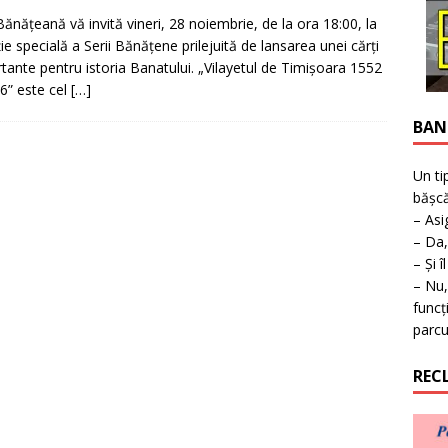
ţie la expoziţie în Reşiţa!
BANAT
Bănăţeană vă invită vineri, 28 noiembrie, de la ora 18:00, la
ție specială a Serii Bănăţene prilejuită de lansarea unei cărți
tante pentru istoria Banatului. „Vilayetul de Timişoara 1552
6” este cel
[…]
BAN
Un ti
bășcă
– Asi
– Da,
– Și î
– Nu,
funcț
parcu
REC