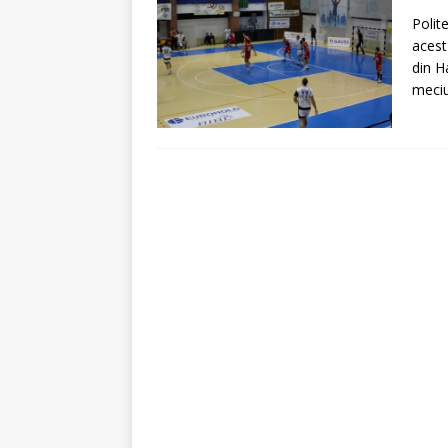
[ 5 august 2026 ]
Invita
Polit
acest
din H
meciu