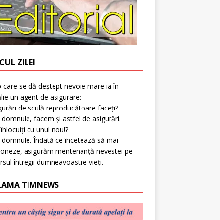
CUL ZILEI
p care se dă deștept nevoie mare ia în
lie un agent de asigurare:
gurări de sculă reproducătoare faceți?
 domnule, facem și astfel de asigurări.
l înlocuiți cu unul nou!?
 domnule. Îndată ce încetează să mai
ioneze, asigurăm mentenanță nevestei pe
rsul întregii dumneavoastre vieți.
LAMA TIMNEWS