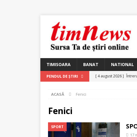
TIMISOARA
BANAT
NATIONAL
[ 4 august 2026 ]
Întrer
PENDUL DE ȘTIRI
[ 4 august 2026 ]
In Mem
ACASĂ
Fenici
25 martie 1926 – fugit 
[ 2 august 2026 ]
Relicv
Fenici
[ 2 august 2026 ]
Noi C
SPO
SPORT
Ungureanu, Constantin
17 