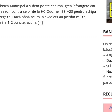
ţie la expoziţie în Reşiţa!
BANAT
ehnica Municipal a suferit poate cea mai grea înfrângere din
 sezon contra celor de la HC Odorhei, 38-+23 pentru echipa
arghita. Dacă până acum, alb-violeţii au pierdut multe
ri la 1-2 puncte, acum,
[…]
BAN
Un ti
bășcă
– Asi
– Da,
– Și î
– Nu,
funcț
parcu
REC