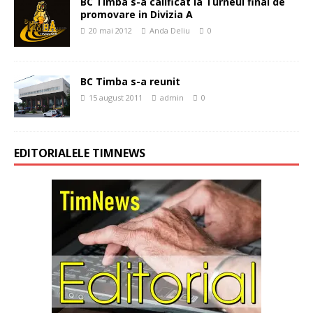
BC Timba s-a calificat la Turneul final de
promovare in Divizia A
20 mai 2012
Anda Deliu
0
BC Timba s-a reunit
15 august 2011
admin
0
EDITORIALELE TIMNEWS