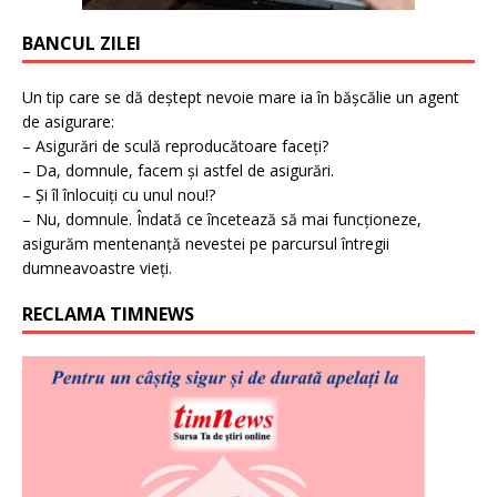
BANCUL ZILEI
Un tip care se dă deștept nevoie mare ia în bășcălie un agent
de asigurare:
– Asigurări de sculă reproducătoare faceți?
– Da, domnule, facem și astfel de asigurări.
– Și îl înlocuiți cu unul nou!?
– Nu, domnule. Îndată ce încetează să mai funcționeze,
asigurăm mentenanță nevestei pe parcursul întregii
dumneavoastre vieți.
RECLAMA TIMNEWS