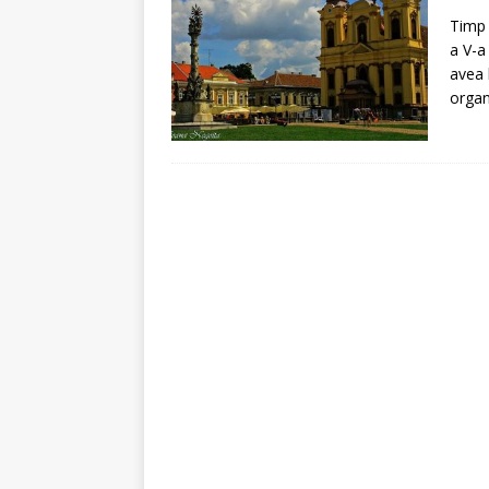
[ 5 august 2026 ]
Invita
Timp d
a V-a
avea 
organ