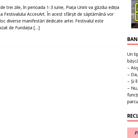
ţie la expoziţie în Reşiţa!
BANAT
e trei zile, în perioada 1-3 iunie, Piaţa Unirii va găzdui ediţia
 a Festivalului AccesArt. În acest sfârşit de săptămână vor
loc diverse manifestări dedicate artei. Festivalul este
izat de Fundaţia
[…]
BAN
Un ti
bășcă
– Asi
– Da,
– Și î
– Nu,
funcț
parcu
REC