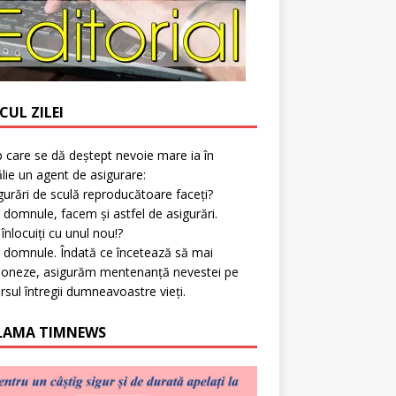
CUL ZILEI
p care se dă deștept nevoie mare ia în
lie un agent de asigurare:
gurări de sculă reproducătoare faceți?
 domnule, facem și astfel de asigurări.
l înlocuiți cu unul nou!?
 domnule. Îndată ce încetează să mai
ioneze, asigurăm mentenanță nevestei pe
rsul întregii dumneavoastre vieți.
LAMA TIMNEWS