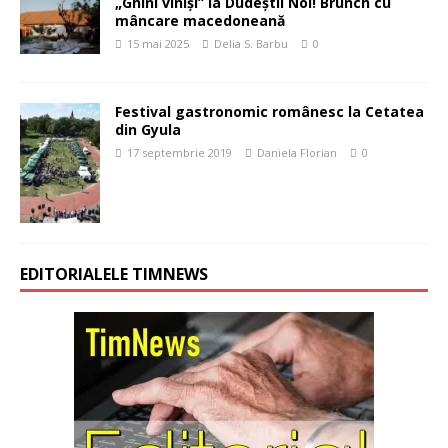
„Ghini viniși” la Dudeștii Noi! Brunch cu
mâncare macedoneană
15 mai 2025
Delia S. Barbu
0
Festival gastronomic românesc la Cetatea
din Gyula
17 septembrie 2019
Daniela Florian
0
EDITORIALELE TIMNEWS