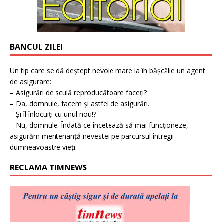
BANCUL ZILEI
Un tip care se dă deștept nevoie mare ia în bășcălie un agent
de asigurare:
– Asigurări de sculă reproducătoare faceți?
– Da, domnule, facem și astfel de asigurări.
– Și îl înlocuiți cu unul nou!?
– Nu, domnule. Îndată ce încetează să mai funcționeze,
asigurăm mentenanță nevestei pe parcursul întregii
dumneavoastre vieți.
RECLAMA TIMNEWS