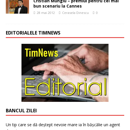
Cristian Mungiu – premiul pentru cel mai
bun scenariu la Cannes
28 mai 2012
Cerasela Dinescu
0
EDITORIALELE TIMNEWS
BANCUL ZILEI
Un tip care se dă deștept nevoie mare ia în bășcălie un agent