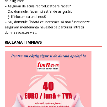
de asigurare:
– Asigurări de sculă reproducătoare faceți?
– Da, domnule, facem și astfel de asigurări.
– Și îl înlocuiți cu unul nou!?
– Nu, domnule. Îndată ce încetează să mai funcționeze,
asigurăm mentenanță nevestei pe parcursul întregii
dumneavoastre vieți.
RECLAMA TIMNEWS