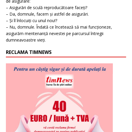
de asigurare:
– Asigurări de sculă reproducătoare faceți?
– Da, domnule, facem și astfel de asigurări.
– Și îl înlocuiți cu unul nou!?
– Nu, domnule. Îndată ce încetează să mai funcționeze,
asigurăm mentenanță nevestei pe parcursul întregii
dumneavoastre vieți.
RECLAMA TIMNEWS