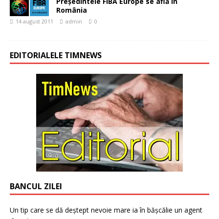
Preşedintele FIBA Europe se află în
România
14 august 2011
admin
0
EDITORIALELE TIMNEWS
BANCUL ZILEI
Un tip care se dă deștept nevoie mare ia în bășcălie un agent