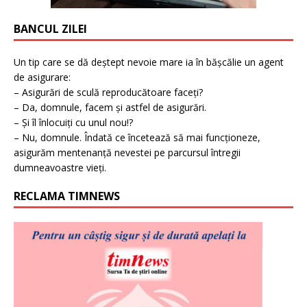
BANCUL ZILEI
Un tip care se dă deștept nevoie mare ia în bășcălie un agent
de asigurare:
– Asigurări de sculă reproducătoare faceți?
– Da, domnule, facem și astfel de asigurări.
– Și îl înlocuiți cu unul nou!?
– Nu, domnule. Îndată ce încetează să mai funcționeze,
asigurăm mentenanță nevestei pe parcursul întregii
dumneavoastre vieți.
RECLAMA TIMNEWS