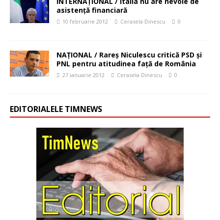
INTERNAŢIONAL / Italia nu are nevoie de
asistenţă financiară
10 februarie 2012
Cerasela Dinescu
0
NAŢIONAL / Rareş Niculescu critică PSD şi
PNL pentru atitudinea faţă de România
27 ianuarie 2012
Cerasela Dinescu
0
EDITORIALELE TIMNEWS