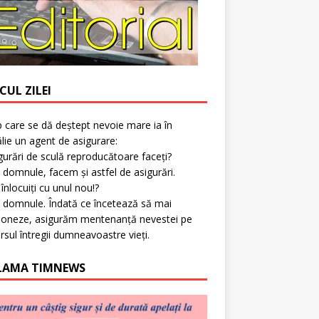
CUL ZILEI
p care se dă deștept nevoie mare ia în
lie un agent de asigurare:
gurări de sculă reproducătoare faceți?
 domnule, facem și astfel de asigurări.
l înlocuiți cu unul nou!?
 domnule. Îndată ce încetează să mai
ioneze, asigurăm mentenanță nevestei pe
rsul întregii dumneavoastre vieți.
LAMA TIMNEWS