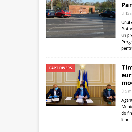
[ 5 august 2026 ]
Invita
Par
15 
Unul 
Botan
un pr
Progr
pentr
Tim
FAPT DIVERS
eur
mod
5 m
Agenț
Munic
de fi
înnoi