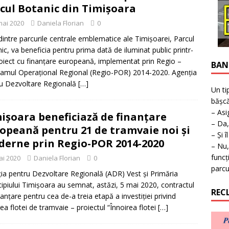
ţie la expoziţie în Reşiţa!
BANAT
cul Botanic din Timişoara
mai 2020
Daniela Florian
0
dintre parcurile centrale emblematice ale Timişoarei, Parcul
ic, va beneficia pentru prima dată de iluminat public printr-
oiect cu finanţare europeană, implementat prin Regio –
BAN
amul Operaţional Regional (Regio-POR) 2014-2020. Agenția
u Dezvoltare Regională
[…]
Un ti
bășcă
– Asi
işoara beneficiază de finanţare
– Da,
opeană pentru 21 de tramvaie noi şi
– Și î
erne prin Regio-POR 2014-2020
– Nu,
funcț
ai 2020
Daniela Florian
0
parcu
ia pentru Dezvoltare Regională (ADR) Vest și Primăria
ipiului Timișoara au semnat, astăzi, 5 mai 2020, contractul
REC
nanţare pentru cea de-a treia etapă a investiţiei privind
rea flotei de tramvaie – proiectul “Înnoirea flotei
[…]