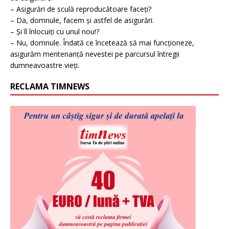
– Asigurări de sculă reproducătoare faceți?
– Da, domnule, facem și astfel de asigurări.
– Și îl înlocuiți cu unul nou!?
– Nu, domnule. Îndată ce încetează să mai funcționeze,
asigurăm mentenanță nevestei pe parcursul întregii
dumneavoastre vieți.
RECLAMA TIMNEWS