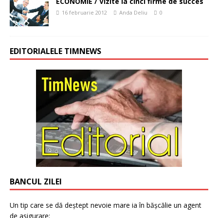
ECONOMIE / Vizite la cinci firme de succes
16 februarie 2012
Anda Deliu
0
EDITORIALELE TIMNEWS
BANCUL ZILEI
Un tip care se dă deștept nevoie mare ia în bășcălie un agent
de asigurare: