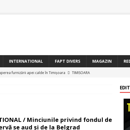
INTERNATIONAL
FAPT DIVERS
MAGAZIN
RE
uperea furnizării apei calde în Timișoara
TIMISOARA
oriam Profesorul Ștefan Gavrilescu – 100 de ani de la naștere –
EDI
irreparabile tempus
TIMISOARA
a Sf. Francisc de Assisi la Arad
BANAT
etățeni de Onoare ai Timișoarei acad. Toma Dordea, Cornel
IONAL / Minciunile privind fondul de
 Flondor
MAGAZIN
ervă se aud şi de la Belgrad