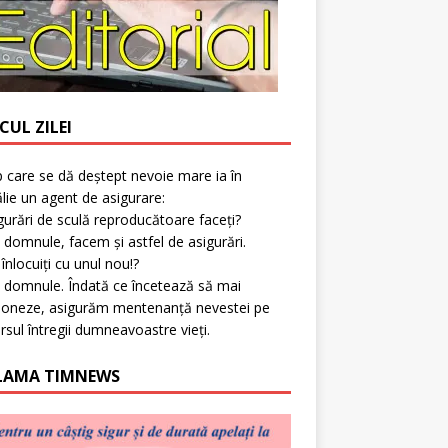
CUL ZILEI
p care se dă deștept nevoie mare ia în
lie un agent de asigurare:
gurări de sculă reproducătoare faceți?
 domnule, facem și astfel de asigurări.
l înlocuiți cu unul nou!?
 domnule. Îndată ce încetează să mai
ioneze, asigurăm mentenanță nevestei pe
rsul întregii dumneavoastre vieți.
LAMA TIMNEWS