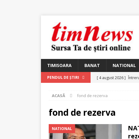
TIMISOARA
BANAT
NATIONAL
[ 4 august 2026 ]
Întrer
PENDUL DE ȘTIRI
[ 4 august 2026 ]
In Mem
ACASĂ
fond de rezerva
25 martie 1926 – fugit 
[ 2 august 2026 ]
Relicv
fond de rezerva
[ 2 august 2026 ]
Noi C
NAT
NATIONAL
Ungureanu, Constantin
rez