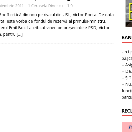
ţie la expoziţie în Reşiţa!
BANAT
oiembrie 2011
Cerasela Dinescu
0
Boc îl critică din nou pe rivalul din USL, Victor Ponta. De data
ta, este vorba de fondul de rezervă al primului-ministru.
erul Emil Boc l-a criticat vineri pe preşedintele PSD, Victor
, pentru
[…]
BAN
Un ti
bășcă
– Asi
– Da,
– Și î
– Nu,
funcț
parcu
REC