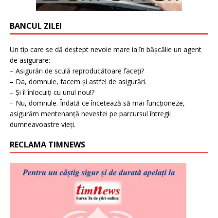
BANCUL ZILEI
Un tip care se dă deștept nevoie mare ia în bășcălie un agent
de asigurare:
– Asigurări de sculă reproducătoare faceți?
– Da, domnule, facem și astfel de asigurări.
– Și îl înlocuiți cu unul nou!?
– Nu, domnule. Îndată ce încetează să mai funcționeze,
asigurăm mentenanță nevestei pe parcursul întregii
dumneavoastre vieți.
RECLAMA TIMNEWS