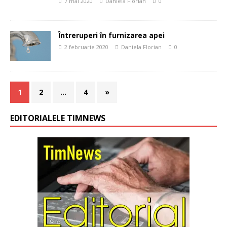
7 mai 2020
Daniela Florian
0
Întreruperi în furnizarea apei
2 februarie 2020
Daniela Florian
0
1
2
…
4
»
EDITORIALELE TIMNEWS