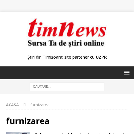
Știri din Timișoara; site partener cu
UZPR
ACASĂ
furnizarea
furnizarea