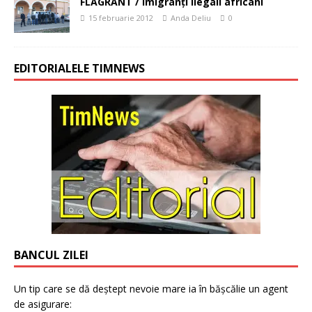
FLAGRANT / Imigranţi ilegali africani
15 februarie 2012
Anda Deliu
0
EDITORIALELE TIMNEWS
BANCUL ZILEI
Un tip care se dă deștept nevoie mare ia în bășcălie un agent
de asigurare: