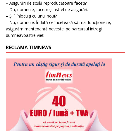
– Asigurări de sculă reproducătoare faceți?
– Da, domnule, facem și astfel de asigurări.
– Și îl înlocuiți cu unul nou!?
– Nu, domnule. Îndată ce încetează să mai funcționeze,
asigurăm mentenanță nevestei pe parcursul întregii
dumneavoastre vieți.
RECLAMA TIMNEWS