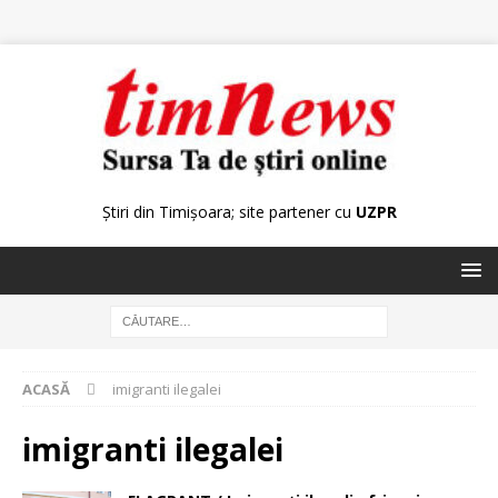
Știri din Timișoara; site partener cu
UZPR
ACASĂ
imigranti ilegalei
imigranti ilegalei