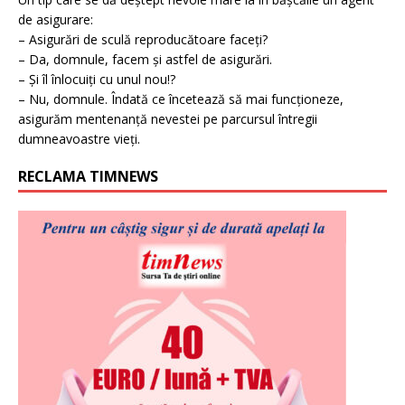
de asigurare:
– Asigurări de sculă reproducătoare faceți?
– Da, domnule, facem și astfel de asigurări.
– Și îl înlocuiți cu unul nou!?
– Nu, domnule. Îndată ce încetează să mai funcționeze,
asigurăm mentenanță nevestei pe parcursul întregii
dumneavoastre vieți.
RECLAMA TIMNEWS