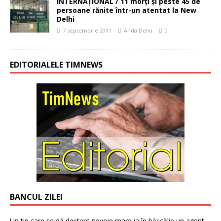
INTERNAȚIONAL / 11 morți și peste 45 de
persoane rănite într-un atentat la New
Delhi
7 septembrie 2011
Anda Deliu
0
EDITORIALELE TIMNEWS
BANCUL ZILEI
Un tip care se dă deștept nevoie mare ia în bășcălie un agent