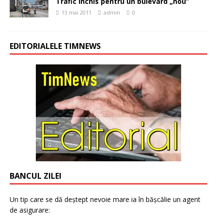
Trafic închis pentru un bulevard „nou”
13 mai 2011
admin
0
EDITORIALELE TIMNEWS
BANCUL ZILEI
Un tip care se dă deștept nevoie mare ia în bășcălie un agent
de asigurare: