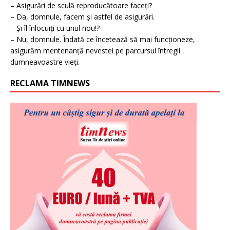
– Asigurări de sculă reproducătoare faceți?
– Da, domnule, facem și astfel de asigurări.
– Și îl înlocuiți cu unul nou!?
– Nu, domnule. Îndată ce încetează să mai funcționeze,
asigurăm mentenanță nevestei pe parcursul întregii
dumneavoastre vieți.
RECLAMA TIMNEWS