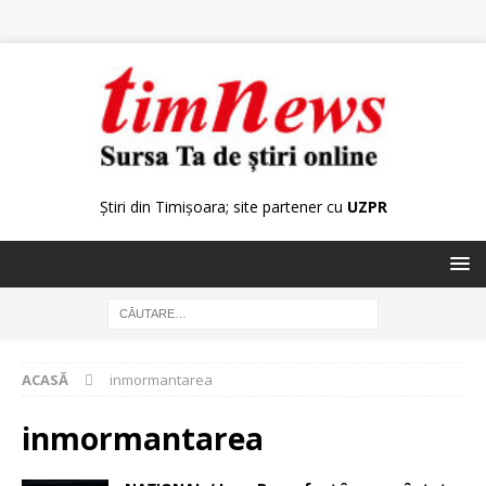
Știri din Timișoara; site partener cu
UZPR
ACASĂ
inmormantarea
inmormantarea