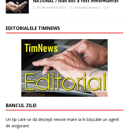
NAŢIONAL / Ioan Boc a fost înmormântat
30 decembrie 2011
Cerasela Dinescu
0
EDITORIALELE TIMNEWS
BANCUL ZILEI
Un tip care se dă deștept nevoie mare ia în bășcălie un agent
de asigurare: