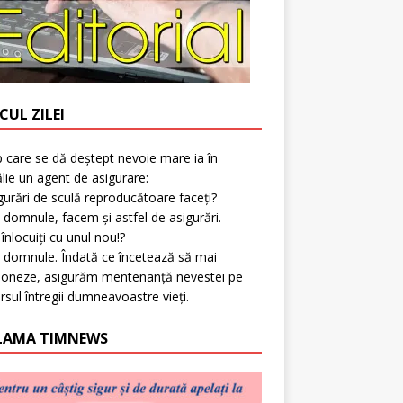
CUL ZILEI
p care se dă deștept nevoie mare ia în
lie un agent de asigurare:
gurări de sculă reproducătoare faceți?
 domnule, facem și astfel de asigurări.
l înlocuiți cu unul nou!?
 domnule. Îndată ce încetează să mai
ioneze, asigurăm mentenanță nevestei pe
rsul întregii dumneavoastre vieți.
LAMA TIMNEWS