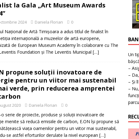
ţie la expoziţie în Reşiţa!
BANAT
alist la Gala „Art Museum Awards
4”
octombrie 2024
Daniela Florian
0
l Național de Artă Timișoara a adus titlul de finalist în
tiția internațională a muzeelor de artă europene,
BAN
izată de European Museum Academy în colaborare cu The
 Leventis Foundation și The Leventis Municipal
[…]
Un ti
bășcă
– Asi
N propune soluții inovatoare de
– Da,
rgie pentru un viitor mai sustenabil
– Și î
mai verde, prin reducerea amprentei
– Nu,
carbon
funcț
parcu
august 2020
Daniela Florian
0
r-o serie de proiecte, produse și soluții inovatoare de
REC
ie menite să reducă emisiile de carbon, E.ON își propune să
ătățească viața oamenilor pentru un viitor mai sustenabil,
indu-se astfel eforturilor derulate la nivel european
[…]