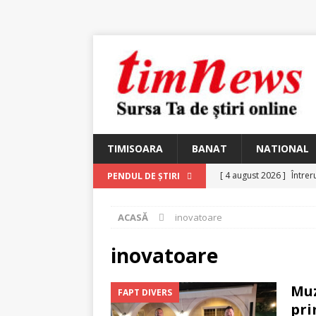
TIMISOARA
BANAT
NATIONAL
[ 4 august 2026 ]
Întrer
PENDUL DE ȘTIRI
[ 4 august 2026 ]
In Mem
ACASĂ
inovatoare
25 martie 1926 – fugit 
[ 2 august 2026 ]
Relicv
inovatoare
[ 2 august 2026 ]
Noi C
Muz
FAPT DIVERS
Ungureanu, Constantin
pri