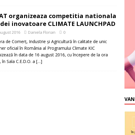
AT organizeaza competitia nationala
idei inovatoare CLIMATE LAUNCHPAD
august 2016
Daniela Florian
0
a de Comerț, Industrie și Agricultură în calitate de unic
ner oficial în România al Programului Climate KIC
izează în data de 16 august 2016, cu începere de la ora
, în Sala C.E.D.O. a
[…]
VAN