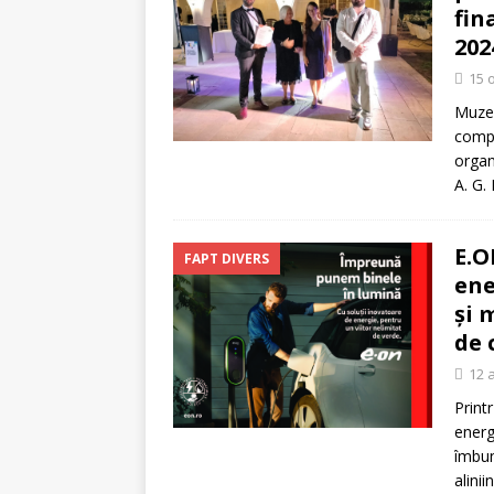
[ 5 august 2026 ]
Invita
fin
202
15 
Muzeu
compe
organ
A. G.
E.O
FAPT DIVERS
ene
și 
de 
12 
Print
energ
îmbun
alini