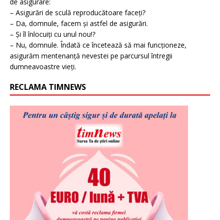
de asigurare:
– Asigurări de sculă reproducătoare faceți?
– Da, domnule, facem și astfel de asigurări.
– Și îl înlocuiți cu unul nou!?
– Nu, domnule. Îndată ce încetează să mai funcționeze,
asigurăm mentenanță nevestei pe parcursul întregii
dumneavoastre vieți.
RECLAMA TIMNEWS