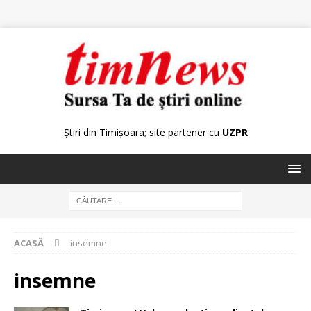
Știri din Timișoara; site partener cu
UZPR
ACASĂ
insemne
insemne