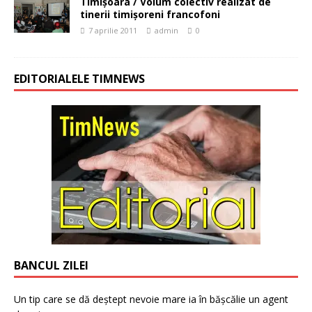
Timişoara / Volum colectiv realizat de
tinerii timişoreni francofoni
7 aprilie 2011
admin
0
EDITORIALELE TIMNEWS
BANCUL ZILEI
Un tip care se dă deștept nevoie mare ia în bășcălie un agent