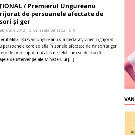
IONAL / Premierul Ungureanu
rijorat de persoanele afectate de
sori şi ger
februarie 2012
Cerasela Dinescu
0
erul Mihai-Răzvan Ungureanu s-a declarat, vineri îngrijorat
u persoanele care se află în zonele afectate de ninsori şi ger
trem de preocupat mai ales de felul cum se descurcă
ajele de intervenţie ale Ministerului
[…]
VAN