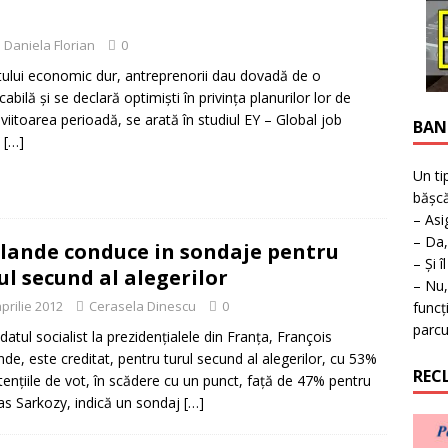
ţie la expoziţie în Reşiţa!
BANAT
Daniela Florian
0
tului economic dur, antreprenorii dau dovadă de o
abilă şi se declară optimişti în privinţa planurilor lor de
viitoarea perioadă, se arată în studiul EY – Global job
BAN
t
[…]
Un ti
bășcă
– Asi
– Da,
lande conduce in sondaje pentru
– Și î
ul secund al alegerilor
– Nu,
prilie 2012
Cerasela Dinescu
0
funcț
parcu
datul socialist la prezidenţialele din Franţa, François
nde, este creditat, pentru turul secund al alegerilor, cu 53%
REC
ntenţiile de vot, în scădere cu un punct, faţă de 47% pentru
as Sarkozy, indică un sondaj
[…]