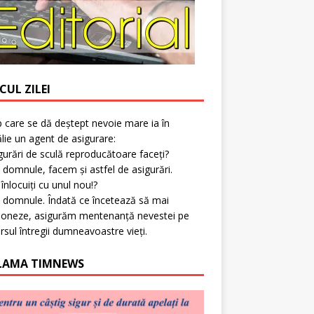
CUL ZILEI
p care se dă deștept nevoie mare ia în
lie un agent de asigurare:
gurări de sculă reproducătoare faceți?
 domnule, facem și astfel de asigurări.
l înlocuiți cu unul nou!?
 domnule. Îndată ce încetează să mai
ioneze, asigurăm mentenanță nevestei pe
rsul întregii dumneavoastre vieți.
LAMA TIMNEWS