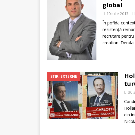
[ 5 august 2026 ]
Invita
global
10 iulie 2013
În pofida contex
rezistenţă remarc
recrutare pentru 
creation. Derula
Hol
STIRI EXTERNE
tur
30 a
Candi
Holla
din i
Nicol