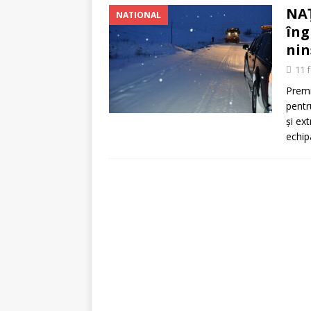
NAŢ
NATIONAL
îng
nin
11 
Premi
pentr
şi ex
echip