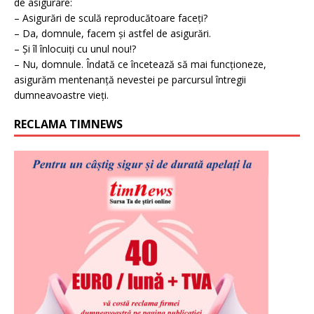
de asigurare:
– Asigurări de sculă reproducătoare faceți?
– Da, domnule, facem și astfel de asigurări.
– Și îl înlocuiți cu unul nou!?
– Nu, domnule. Îndată ce încetează să mai funcționeze,
asigurăm mentenanță nevestei pe parcursul întregii
dumneavoastre vieți.
RECLAMA TIMNEWS